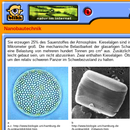
Nanobautechnik
Sie erzeugen 25% des Sauerstoffes der Atmosphäre. Kieselalgen sind i
Mikrometer groß. Die mechanische Belastbarkeit der glasartigen Schal
eine Belastung von mehreren hundert Tonnen pro cm² aus. Zusätzli
leicht gebaut sein, um nicht abzusinken. Zwar enthalten Kieselalgen Öltr
um den relativ schweren Panzer im Schwebezustand zu halten.
a
b
a,c: http://www.biologie.uni-hamburg.de
http://www.biologie.uni-hamburg.de
/b-online/d44/44d.htm
/b-online/d44_2/diatom.htm