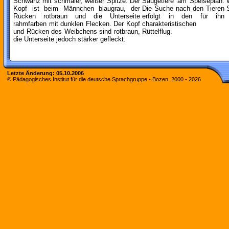
Schwanz mit schmaler, weißer Spitze. Der
Säugetiere am Speiseplan.
Kopf ist beim Männchen blaugrau, der
Die Suche nach den Tieren
Rücken rotbraun und die Unterseite
erfolgt in den für ihn
rahmfarben mit dunklen Flecken. Der Kopf
charakteristischen
und Rücken des Weibchens sind rotbraun,
Rüttelflug.
die Unterseite jedoch stärker gefleckt.
Letzte Änderung:
05.10.2006
© Pädagogisches Institut für die deutsche Sprachgruppe - Bozen. 2000 -
2026