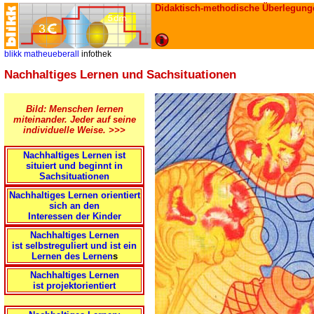
Didaktisch-methodische Überlegung
blikk
matheueberall
infothek
Nachhaltiges Lernen und Sachsituationen
Bild: Menschen lernen
miteinander. Jeder auf seine
individuelle Weise. >>>
Nachhaltiges Lernen ist
situiert und beginnt in
Sachsituationen
Nachhaltiges Lernen orientiert
sich an den
Interessen der Kinder
Nachhaltiges Lernen
ist selbstreguliert und ist ein
Lernen des Lernen
s
Nachhaltiges Lernen
ist projektorientiert