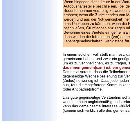
Wenn hingegen diese Leute in der Wart
Autobushaltestelle beschließen, (bei de
Busunternehmen vorstellig zu werden, 
erhöhen; wenn die Zugreisenden von M
werden und aus der Not(wendigkeit) h
ums Überleben zu kämpfen; wenn die 
beschließen, Grünflächen anzulegen od
Bewohner eines Viertels ein gemeinsam
dann werden die Interessens(ver)-sam
Lebensgemeinschaften, wenigstens für 
In einem solchen Fall stellt man fest, d
gemeinsam haben, und zwar ein genügen
um es zu verinnerlichen, es zu tragen,
das ihnen gemein(sam) ist, ein gemei
Das setzt voraus, dass die Teilnehmer 
gegenseitige Wechselbeziehung zur Verw
(Zieles) notwendig ist. Dass jeder jeden
aus, taut die eingefrorene Kommunikati
(oder Antipathie)ströme.
Das gute gegenseitige Verständnis scha
wenn sie noch ungleichmäßig und zerbre
kann das gemeinsame Interesse wirklic
(können sich wirklich alle des gemein