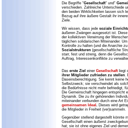
Die Begriffe "
Gesellschaft
" und"
Gemei
verschieden. Zahlreiche Unterschiede 
den beiden Wirklichkeiten lassen sich l
Bezug auf ihre äußere Gestalt ihr inne
Ziele.
Wir wissen, dass jede
soziale Einrich
äußeren Zwängen ausgesetzt ist. Diese 
der kollektiven Verwirrung der Mensche
täglichen solidarischen Miteinander. U
Kontrolle zu halten (und die Anarchie z
Sozialstrukturen
(gesellschaftliche Str
starr, fest und streng, denn die Gesells
Auftrag, Interessenkonflikte zu verwalte
Das
erste Ziel
einer
Gesellschaft
liegt 
ihrer Mitglieder zufrieden zu stellen
. 
Daseinsberechtigung. Sie kennt keine hö
Selbstzweck; sie verschwindet als solch
die Bedürfnisse nicht mehr befriedigt, fü
Die Gemeinschaft hingegen entspricht ei
Dynamik. Die zu ihr gehörenden Individue
miteinander verbunden durch eine Art E
gemeinsamen Ideal
.
Dieses wird getra
die Mitglieder in Freiheit (ver)sammeln.
Gegenüber stellend dargestellt könnte 
Gesellschaft einen äußerst zweckgebun
hat; sie ist ohne eigenes Ziel und dem