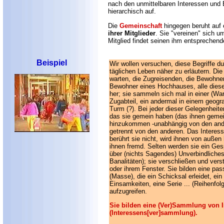
nach den unmittelbaren Interessen und 
hierarchisch auf.
Die
Gemeinschaft
hingegen beruht auf
ihrer Mitglieder
. Sie "vereinen" sich 
Mitglied findet seinen ihm entsprechend
Beispiel
Wir wollen versuchen, diese Begriffe d
täglichen Leben näher zu erläutern. Die 
warten, die Zugreisenden, die Bewohner 
Bewohner eines Hochhauses, alle dies
her; sie sammeln sich mal in einer (Wa
Zugabteil, ein andermal in einem geog
Turm (?). Bei jeder dieser Gelegenheite
das sie gemein haben (das ihnen gemei
hinzukommen -unabhängig von den ande
getrennt von den anderen. Das Interes
berührt sie nicht, wird ihnen von außen
ihnen fremd. Selten werden sie ein Ges
über (nichts Sagendes) Unverbindliches
Banalitäten); sie verschließen und verst
oder ihrem Fenster. Sie bilden eine pas
(Masse), die ein Schicksal erleidet, ei
Einsamkeiten, eine Serie ... (Reihenfol
aufzugreifen.
Sie bilden eine (Ver)Sammlung von 
(Interessens[ver]sammlung).