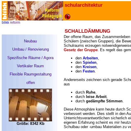
schularchitektur
blikk
reform
SCHALLDÄMMUNG
Der offene Raum, das Zusammenleben 
Neubau
Schülern (zwischen Gruppen), die Beweg
Schulraums erzeugen notwendigerweise
Umbau / Renovierung
Gesetz der Gruppe
.
Es regelt das ge
Spezifische Räume / Agora
den
Arbeiten
,
den
Spielen
,
Vertikaler Raum
den
Kreisen
,
den
Festen
.
Flexible Raumgestaltung
Andererseits zeichnen sich gerade Schu
offen
aus
durch
Ruhe
,
durch
leise Arbeit
,
durch
gedämpfte Stimmen
.
Diese Atmosphäre kann heute durch S
verbessert werden. Dies stellt in den A
Unterrichtsverantwortlichen sicherlich e
eigenen Erfahrung scheint es mir heutz
Größe: 8342 Kb
Schulbau oder -umbau Materialien zu v