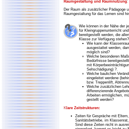
Raumgestaltung und Raumnutzung
:
Der Raum als zusätzlicher Pädagoge u
Raumgestaltung für das Lernen sind hin
Wie können in der Nähe der j
für Kleingruppenunterricht und
bereitgestellt werden, die all
Klasse zur Verfügung stehen?
Wie kann der Klassenraum
ausgestattet werden, dam
möglich sind?
Welche besonderen Maß
Bedürfnisse bereitgestell
mit Körperbeeinträchtigu
Sehschädigung) ?.
Welche baulichen Veränd
eingeleitet werdene (beh
bzw. Treppenlift, Abtren
Welche zusätzlichen Lehr
differenzierende Angebot
Arbeiten ermöglichen, m
gestellt werden?
K
lare
Zeitstrukturen:
Zeiten für Gespräche mit Eltern,
Sanitätsbetriebe, im Klassenrat
Sind diese Zeiten nicht in ausr
eingeplant, kommt es leicht zu 