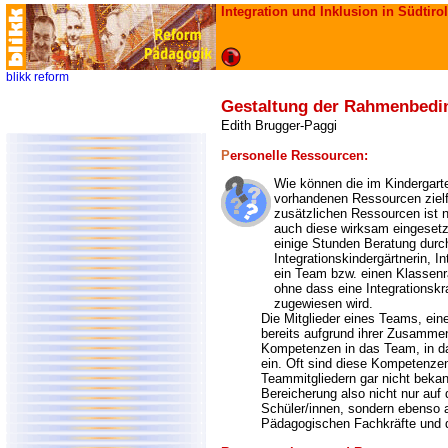
Integration und Inklusion in Südtirol
blikk
reform
Gestaltung der Rahmenbed
Edith Brugger-Paggi
P
ersonelle Ressourcen:
Wie können die im Kindergarte
vorhandenen Ressourcen ziel
zusätzlichen Ressourcen ist 
auch diese wirksam eingeset
einige Stunden Beratung durch
Integrationskindergärtnerin, In
ein Team bzw. einen Klassenrat
ohne dass eine Integrationskr
zugewiesen wird.
Die Mitglieder eines Teams, ein
bereits aufgrund ihrer Zusamme
Kompetenzen in das Team, in 
ein. Oft sind diese Kompetenze
Teammitgliedern gar nicht bekann
Bereicherung also nicht nur auf
Schüler/innen, sondern ebenso 
Pädagogischen Fachkräfte und 