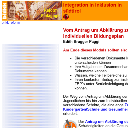
integration in inklusion in
südtirol
blikk
reform
Vom Antrag um Abklärung 
Individuellen Bildungsplan
Edith Brugger-Paggi
Am Ende dieses Moduls sollten sie:
Die verschiedenen Dokumente k
unterscheiden können
Ihre Aufgaben im Zusammenhang 
Dokumente kennen
Wissen, welche Teilbereiche zu
Ihren konkreten Beitrag zur Ers
FEP’s unter Berücksichtigung de
können.
Der Weg vom Antrag um Abklärung der 
Jugendlichen bis hin zum Individuellen
verschiedene Schritte, die eine enge
Z
Kindergarten/Schule und Gesundhei
erfordert.
Der
Antrag um Abklärung d
Schwierigkeiten an die Gesun