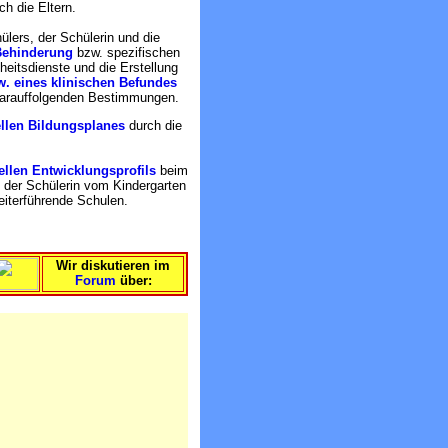
ch die Eltern.
lers, der Schülerin und die
 Behinderung
bzw. spezifischen
eitsdienste und die Erstellung
. eines klinischen Befundes
arauffolgenden Bestimmungen.
ellen Bildungsplanes
durch die
ellen Entwicklungsprofils
beim
, der Schülerin vom Kindergarten
eiterführende Schulen.
Wir diskutieren im
Forum
über: