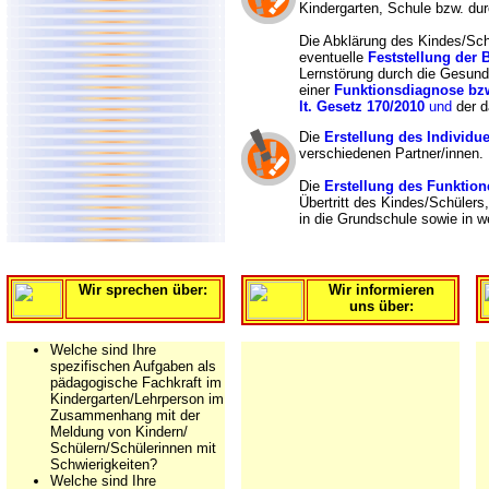
Kindergarten, Schule bzw. dur
Die Abklärung des Kindes/Schü
eventuelle
Feststellung der
Lernstörung durch die Gesundh
einer
Funktionsdiagnose bzw
lt. Gesetz 170/2010
und
der d
Die
Erstellung des Individu
verschiedenen Partner/innen.
Die
Erstellung des Funktion
Übertritt des Kindes/Schülers
in die Grundschule sowie in w
Wir sprechen über:
Wir informieren
uns über:
Welche sind Ihre
spezifischen Aufgaben als
pädagogische Fachkraft im
Kindergarten/Lehrperson im
Zusammenhang mit der
Meldung von Kindern/
Schülern/Schülerinnen mit
Schwierigkeiten?
Welche sind Ihre