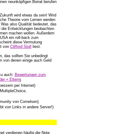
inen neunköpfigen Beirat berufen
 Zukunft wird etwas da sein! Wird
che Theorie vom Lernen werden
 Was also Qualität bedeutet, das
rd die Entwicklungen beobachten
 Lernen machen wollen. Außerdem
r USA ein roll-back zum
scheint diese Vermutung
ut von
Clifford Stoll
liest.
, das sollten Sie unbedingt
sen von denen einige auch Geld
zu auch:
Bewertungen zum
der + Eltern
)
bessern per Internet)
 MultipleChoice,
munity von Cornelsen)
ebt von Links in andere Server!)
net verdienen häufig die Note