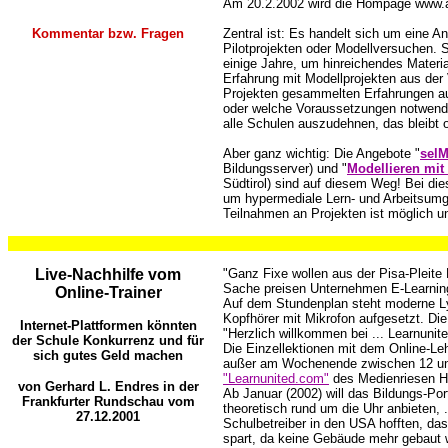
Am 20.2.2002 wird die Hompage www.abi
..
Kommentar bzw. Fragen
Zentral ist: Es handelt sich um eine 
Pilotprojekten oder Modellversuchen.
einige Jahre, um hinreichendes Material
Erfahrung mit Modellprojekten aus der 
Projekten gesammelten Erfahrungen auf
oder welche Voraussetzungen notwendi
alle Schulen auszudehnen, das bleibt o
Aber ganz wichtig: Die Angebote "
sel
Bildungsserver) und "
Modellieren mit
Südtirol) sind auf diesem Weg! Bei di
um hypermediale Lern- und Arbeitsumg
Teilnahmen an Projekten ist möglich u
..
...
...
...
..
Live-Nachhilfe vom
"Ganz Fixe wollen aus der Pisa-Pleite 
Sache preisen Unternehmen E-Learning
Online-Trainer
Auf dem Stundenplan steht moderne Ly
Kopfhörer mit Mikrofon aufgesetzt. Die
Internet-Plattformen könnten
"Herzlich willkommen bei ... Learnunite
der Schule Konkurrenz und für
Die Einzellektionen mit dem Online-Leh
sich gutes Geld machen
außer am Wochenende zwischen 12 und
"Learnunited.com"
des Medienriesen Ho
von Gerhard L. Endres in der
Ab Januar (2002) will das Bildungs-Por
Frankfurter Rundschau vom
theoretisch rund um die Uhr anbieten, .
27.12.2001
Schulbetreiber in den USA hofften, das
spart, da keine Gebäude mehr gebaut w