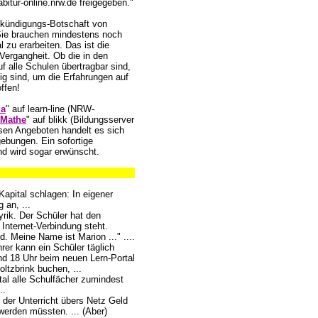
tur-online.nrw.de freigegeben."
Ankündigungs-Botschaft von
 Sie brauchen mindestens noch
 zu erarbeiten. Das ist die
Vergangheit. Ob die in den
 alle Schulen übertragbar sind,
g sind, um die Erfahrungen auf
ffen!
Ma
" auf learn-line (NRW-
 Mathe
" auf blikk (Bildungsserver
esen Angeboten handelt es sich
ebungen. Ein sofortige
nd wird sogar erwünscht.
Kapital schlagen: In eigener
 an, ...
rik. Der Schüler hat den
 Internet-Verbindung steht.
d. Meine Name ist Marion ..." ....
rer kann ein Schüler täglich
 18 Uhr beim neuen Lern-Portal
ltzbrink buchen, ...
tal alle Schulfächer zumindest
..
 der Unterricht übers Netz Geld
erden müssten. ... (Aber)