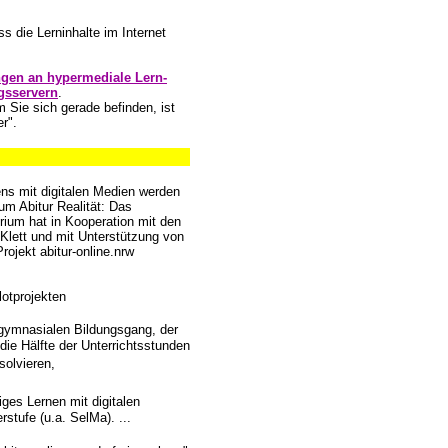
s die Lerninhalte im Internet
gen an hypermediale Lern-
gsservern
.
 Sie sich gerade befinden, ist
r".
ns mit digitalen Medien werden
m Abitur Realität: Das
rium hat in Kooperation mit den
Klett und mit Unterstützung von
ojekt abitur-online.nrw
lotprojekten
gymnasialen Bildungsgang, der
die Hälfte der Unterrichtsstunden
olvieren,
ges Lernen mit digitalen
stufe (u.a. SelMa). ...