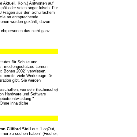
r Aktuell, Köln.) Antworten auf
pät oder seien sogar falsch. Für
08 Fragen aus den Schulfächern
mie an entsprechende
tionen wurden gezählt, davon
 Lehrpersonen das nicht ganz
titutes für Schule und
es, mediengestützes Lernen;
r, Bönen 2002" verwiesen.
s bereits viele Werkzeuge für
ation gibt. Sie werden
:
verschaffen, wie sehr (technische)
 von Hardware und Software
gebotsentwicklung."
 Ohne inhaltliche
von Clifford Stoll
aus "LogOut,
mer zu suchen haben" (Fischer,