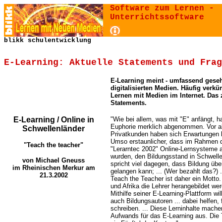
Software zum Lernen -
Unterrichtssoftware
blikk schulentwicklung
E-Learning: Aktuelle Statements und Frag
E-Learning meint - umfassend geseh
digitalisierten Medien. Häufig verkür
Lernen mit Medien im Internet. Das
Statements.
E-Learning / Online in
"Wie bei allem, was mit "E" anfängt, h
Euphorie merklich abgenommen. Vor a
Schwellenländer
Privatkunden haben sich Erwartungen bis
Umso erstaunlicher, dass im Rahmen 
"Teach the teacher"
"Lerarntec 2002" Online-Lernsysteme a
wurden, den Bildungsstand in Schwelle
von Michael Gneuss
spricht viel dagegen, dass Bildung über
im Rheinischen Merkur am
gelangen kann; ... (Wer bezahlt das?) .
21.3.2002
Teach the Teacher ist daher ein Motto.
und Afrika die Lehrer herangebildet wer
Mithilfe seiner E-Learning-Plattform wi
auch Bildungsautoren ... dabei helfen,
schreiben. ... Diese Lerninhalte mache
Aufwands für das E-Learning aus. Die 