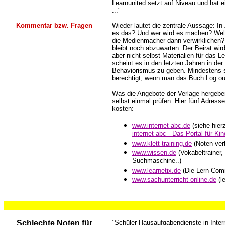
Learnunited setzt auf Niveau und hat e
..."
..
Kommentar bzw. Fragen
Wieder lautet die zentrale Aussage: In
es das? Und wer wird es machen? Wel
die Medienmacher dann verwirklichen?
bleibt noch abzuwarten. Der Beirat wi
aber nicht selbst Materialien für das
scheint es in den letzten Jahren in de
Behaviorismus zu geben. Mindestens 
berechtigt, wenn man das Buch Log o
Was die Angebote der Verlage hergeben
selbst einmal prüfen. Hier fünf Adres
kosten:
www.internet-abc.de
(siehe hier
internet abc - Das Portal für Kin
www.klett-training.de
(Noten ver
www.wissen.de
(Vokabeltrainer,
Suchmaschine..)
www.learnetix.de
(Die Lern-Com
www.sachunterricht-online.de
(l
..
...
...
...
..
Schlechte Noten für
"Schüler-Hausaufgabendienste in Inter