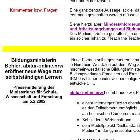
ein Fünftel der Kosten."
..
Kommentar bzw. Fragen
Eine ganz zentrale Aussage ist die, das
erst noch geschaffen werden müssen!
Siehe hierzu aber:
Mindestanforderun
und Arbeitsumgebungen auf Bildun
Das Medium "Schule gestalten", in dem
ein solcher Inhalt zu "Teach the Teache
..
...
...
...
..
Bildungsministerin
"Neue Formen selbstgesteuerten Lerne
in Nordrhein-Westfalen auf dem Weg zu
Behler: abitur-online.nrw
nordrhein-westfälische Bildungsministe
eröffnet neue Wege zum
Bildungsverlagen Cornelsen und Ernst 
selbstständigen Lernen
IBM das bisher bundesweit einmalige Pr
entwickelt. ....
Pressemitteilung des
Ministeriums für Schule,
abitur-online.nrw
besteht aus zwei Pi
Wissenschaft und Forschung
am 5.2.2002
einem internetgestützten abend
es den Teilnehmern ermöglicht, 
am heimischen Computer zu abs
Schule lernt Wirtschaft und
dem Modellprojekt "Selbstständi
Medien" in der gymnasialen Ober