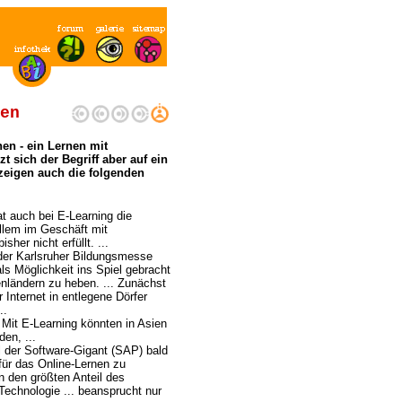
en
en - ein Lernen mit
zt sich der Begriff aber auf ein
 zeigen auch die folgenden
at auch bei E-Learning die
llem im Geschäft mit
her nicht erfüllt. ...
der Karlsruher Bildungsmesse
ls Möglichkeit ins Spiel gebracht
nländern zu heben. ... Zunächst
 Internet in entlegene Dörfer
..
 Mit E-Learning könnten in Asien
den, ...
ll der Software-Gigant (SAP) bald
 für das Online-Lernen zu
n den größten Anteil des
Technologie ... beansprucht nur