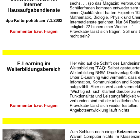
sechs. ... (so das Magazin: Verbrauche
Internet -
Schülerfragen kommen entweder sehr s
Hausaufgabendienste
einen Qualitätstest hatten Experten 1
Mathematik, Biologie, Physik und Che
dpa-Kulturpolitik am 7.1.2002
Internetdienste gerichtet. Nur 34 Reak
lediglich 22 binnen einer Woche...."
Kommentar bzw. Fragen
Provokativ lässt sich fragen: Soll uns
recht sein?
..
...
...
...
..
E-Learning im
Hier wird auf die Schrift des Landesins
Weiterbildung "FAQ: Selbst gesteuert
Weiterbildungsbereich
Weiterbildung NRW, Druckverlag Kettle
Unter E-Learning wird vermerkt, dass e
Information, Kommunikation und Kooper
aufgezählt. Aber es wird auch vermerkt
"Wichtig ist, sich Klarheit darüber zu 
Funktionalität und Leistungsfähigkeit
verbunden sind mit der inhaltlichen An
Kommentar bzw. Fragen
Provokativ lässt sich wieder festellen:
Angebotsentwicklung läuft nichts!
...
...
...
Zum Schluss noch einige
Ketzereien 
Warum Computer nichts im Klassenzim