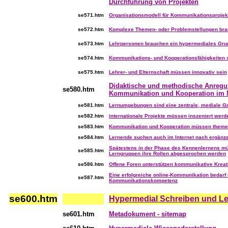
Durchführung von Projekten
se571.htm
Organisationsmodell für Kommunikationsprojek
se572.htm
Komplexe Themen- oder Problemstellungen bra
se573.htm
Lehrpersonen brauchen ein hypermediales Gr
se574.htm
Kommunikations- und Kooperationsfähigkeiten 
se575.htm
Lehrer- und Elternschaft müssen innovativ sein
Didaktische und methodische Anregu
se580.htm
Kommunikation und Kooperation im 
se581.htm
Lernumgebungen sind eine zentrale, mediale G
se582.htm
internationale Projekte müssen inszeniert werd
se583.htm
Kommunikation und Kooperation müssen theme
se584.htm
Lernende suchen auch im Internet nach ergänz
Spätestens in der Phase des Kennenlernens m
se585.htm
Lerngruppen ihre Rollen abgesprochen werden
se586.htm
Offene Foren unterstützen kommunikative Kreati
Eine erfolgreiche online-Kommunikation bedarf
se587.htm
Kommunikationskompetenz
se600.htm
...
Hypermedial Schreiben und L
se601.htm
Metadokument - sitemap