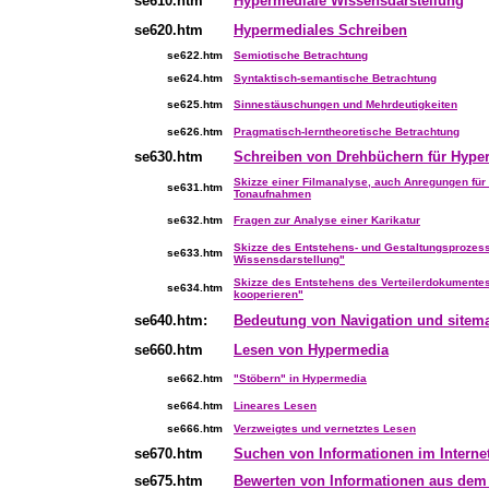
se610.htm
Hypermediale Wissensdarstellung
se620.htm
Hypermediales Schreiben
se622.htm
Semiotische Betrachtung
se624.htm
Syntaktisch-semantische Betrachtung
se625.htm
Sinnestäuschungen und Mehrdeutigkeiten
se626.htm
Pragmatisch-lerntheoretische Betrachtung
se630.htm
Schreiben von Drehbüchern für Hype
Skizze einer Filmanalyse, auch Anregungen für 
se631.htm
Tonaufnahmen
se632.htm
Fragen zur Analyse einer Karikatur
Skizze des Entstehens- und Gestaltungsprozes
se633.htm
Wissensdarstellung"
Skizze des Entstehens des Verteilerdokumente
se634.htm
kooperieren"
se640.htm:
Bedeutung von Navigation und sitem
se660.htm
Lesen von Hypermedia
se662.htm
"Stöbern" in Hypermedia
se664.htm
Lineares Lesen
se666.htm
Verzweigtes und vernetztes Lesen
se670.htm
Suchen von Informationen im Interne
se675.htm
Bewerten von Informationen aus dem 