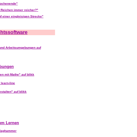
wochenende"
e Reichen immer reicher?"
f einer eingleisigen Strecke"
chtssoftware
 und Arbeitsumgebungen auf
ebungen
en mit Mathe" auf blikk
 learn-line
stalten" auf blikk
um Lernen
hlaghammer