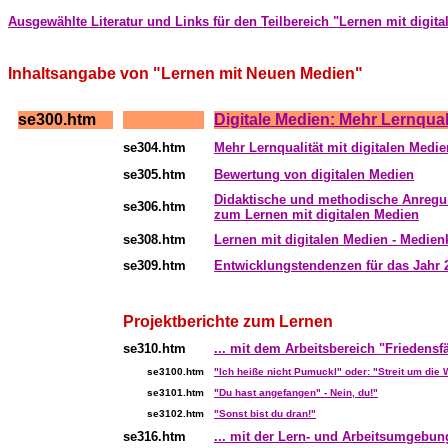
....
Ausgewählte Literatur und Links
für den Teilbereich "Lernen mit digit
....
Inhaltsangabe von "Lernen mit Neuen Medien"
se300.htm
Digitale Medien: Mehr Lernqual
...
se304.htm
Mehr Lernqualität mit digitalen Medie
se305.htm
Bewertung von digitalen Medien
Didaktische und methodische Anreg
se306.htm
zum Lernen mit digitalen Medien
se308.htm
Lernen mit digitalen Medien - Medie
se309.htm
Entwicklungstendenzen für das Jahr 
Projektberichte zum Lernen
se310.htm
... mit dem Arbeitsbereich "Friedensf
se3100.htm
"Ich heiße nicht Pumuckl" oder: "Streit um die
se3101.htm
"Du hast angefangen" - Nein, du!"
se3102.htm
"Sonst bist du dran!"
se316.htm
... mit der Lern- und Arbeitsumgebun