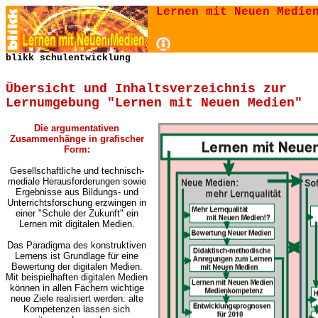
Lernen mit Neuen Medie
blikk schulentwicklung
Übersicht und Inhaltsverzeichnis zur
Lernumgebung "Lernen mit Neuen Medien"
Die argumentativen
Zusammenhänge in grafischer
Form:
Gesellschaftliche und technisch-
mediale Herausforderungen sowie
Ergebnisse aus Bildungs- und
Unterrichtsforschung erzwingen in
einer "Schule der Zukunft" ein
Lernen mit digitalen Medien.
Das Paradigma des konstruktiven
Lernens ist Grundlage für eine
Bewertung der digitalen Medien.
Mit beispielhaften digitalen Medien
können in allen Fächern wichtige
neue Ziele realisiert werden:
alte
Kompetenzen lassen sich