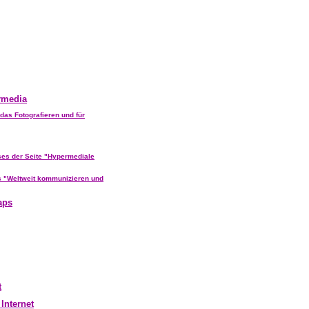
rmedia
das Fotografieren und für
ses der Seite "Hypermediale
s "Weltweit kommunizieren und
aps
t
Internet