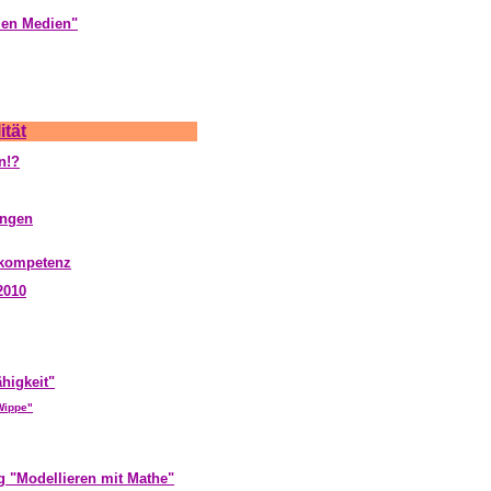
alen Medien"
ität
n!?
ungen
nkompetenz
2010
ähigkeit"
 Wippe"
g "Modellieren mit Mathe"