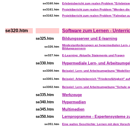
se3160.htm
Erlebnisbericht zum realen Problem "Erlebnis
se3161.htm
Projektbericht zum realen Problem "Werden di
se3162.htm
Projektbericht zum realen Problem "Fahrplan au
se320.htm
Software zum Lernen - Unterri
...
se325.htm
Bildungsserver und E-learning
Mindestanforderungen an hypermedialen Lern-
se326.htm
Bildungsservern
se327.htm
E-Learning: Aktuelle Statements und Fragen
se330.htm
Hypermediale Lern- und Arbeitsumg
se3300.htm
Beispiel: Lern- und Arbeitsumgebung "Modellier
se3301.htm
Beispiel: Arbeitsbereich "Friedensfähigkeit" auf
se3302.htm
Beispiel: Lern- und Arbeitsumgebung "Schule ge
se335.htm
Werkzeuge
se340.htm
Hypermedien
se345.htm
Multimedien
se350.htm
Lernprogramme - Expertensysteme z
se351.htm
Eine wahre Geschichte: Lernen mit dem Vorsc