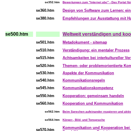
se352.htm
Bewertungen zum "Internet abc" - Das Portal für
se360.htm
Design von Software zum Lernen: ein
se380.htm
Empfehlungen zur Ausstattung mit Ha
se500.htm
Weltweit verständigen und koo
se501.htm
Metadokument - sitemap
se510.htm
Verständigung: ein mentaler Prozess
se515.htm
Achtsamkeiten bei interkultureller Ve
se520.htm
Themen- oder problemorientierte Ko
se530.htm
Aspekte der Kommunikation
se540.htm
Kommunikationsregeln
se545.htm
Kommunikationskompetenz
se550.htm
Kooperation: gemeinsam handeln
se560.htm
Kooperation und Kommunikation
se562.htm
Beim Sprechen aufeinander reagieren und aktiv
se564.htm
Körper-, Bild- und Tonsprache
Kommunikation und Kooperation bei
se570.htm