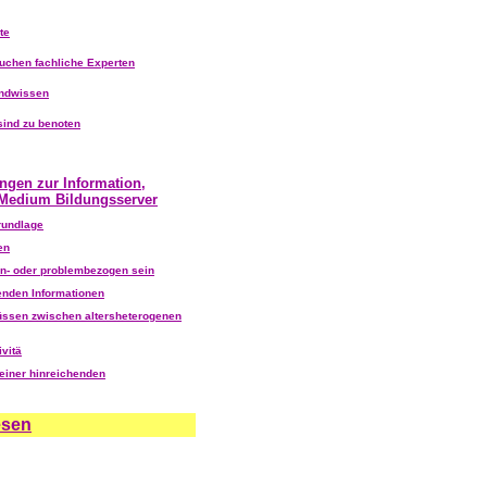
te
uchen fachliche Experten
undwissen
sind zu benoten
ngen zur Information,
Medium Bildungsserver
rundlage
en
n- oder problembezogen sein
enden Informationen
üssen zwischen altersheterogenen
vitä
 einer hinreichenden
esen