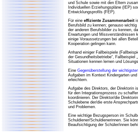
und Schule sowie mit den Eltern zusam
Individuellen Erziehungspläne (IEP) so
Entwicklungsprofils (FEP).
Für eine
effiziente Zusammenarbeit
is
Berufsbild zu kennen; genauso wichtig 
der anderen Berufsbilder zu kennen, d
Erwartungen und Missverständnisse
einige Voraussetzungen bei allen Betei
Kooperation gelingen kann.
Anhand einiger Fallbeispiele (Fallbeisp
der Gesundheitsbetriebe“, Fallbeispiel
Situationen kennen lernen und Lösungs
Eine
Gegenüberstellung der wichtigsten
Aufgaben im Kontext Kindergarten und S
erleichtern.
Aufgabe des Direktors, der Direktorin 
für den Integrationsprozess zu schaff
koordinieren. Der Direktor/die Direktori
Schulebene der/die erste Ansprechpartn
und Problemen.
Eine wichtige Bezugsperson im Schulb
Schuldiener/Schuldienerinnen. Sie könn
Beaufsichtigung der Schüler/innen behil