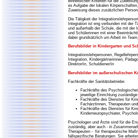
einheitlichen Kriterien für die Zuweisun
es Aufgabe der lokalen Körperschaften,
Zuweisung dieses zusätzlichen Person
Die Tätigkeit der Integrationslehrperson
Integration ist eng verbunden mit der Tä
und außerhalb der Schule, die mit der 
und Schülerinnen mit einer Beeinträcht
dabei grundsätzlich um Arbeit im Team,
Berufsbilder in Kindergarten und Sc
Integrationslehrpersonen, Regellehrpers
Integration, Kindergärtnerinnen, Pädago
Direktor/in, Schuldiener/in
Berufsbilder im außerschulischen Ko
Fachkräfte der Sanitätsbetriebe:
Fachkräfte des Psychologischen 
jeweilige Einrichtung zuständig
Fachkräfte des Dienstes für Kind
Fachärztinnen, Therapeuten und
Fachkräfte des Dienstes für Kin
Kinderneuropsychiater, Psychol
Psychologen und Ärzte sind für die Ers
zuständig, aber auch - in Zusammenarb
Therapeuten - für therapeutische Maßn
fallspezifische Beratungen. Sie arbeite