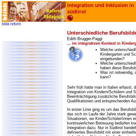
integration und Inklusion in
südtirol
blikk
reform
Unterschiedliche Berufsbilde
Edith Brugger-Paggi
... im integrativen Kontext in Kinde
Welche unterschiedli
Kindergarten und Sch
eingebunden?
Welche unterschied
haben diese Berufsb
Was ist notwendig, 
kann?
Sehr früh hatte man in Italien erfasst
Integration von Kindern/Schülern und S
Beeinträchtigung zusätzliche Berufsbil
Qualifikationen und entsprechenden Au
In erster Linie ging es um das Berufsbi
das sich im Laufe der Jahre stark gew
Situationen, wo Kinder/Schüler/innen 
kontinuierlichen Betreuung bedürfen kom
Integration dazu. Nur in Südtirol handel
definiertes Berufsbild mit einer einheit