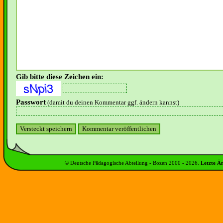
Gib bitte diese Zeichen ein:
Passwort
(damit du deinen Kommentar ggf. ändern kannst)
© Deutsche Pädagogische Abteilung - Bozen 2000 -
2026
.
Letzte Ä