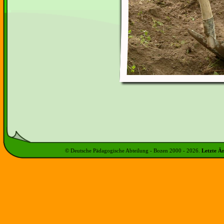
© Deutsche Pädagogische Abteilung - Bozen 2000 -
2026
.
Letzte Ä