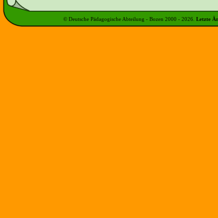
© Deutsche Pädagogische Abteilung - Bozen 2000 -
2026
.
Letzte Ä