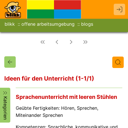
blikk
offene arbeitsumgebung
blogs
Ideen für den Unterricht (1-1/1)
Titel
Text
Autor/in
Sprachenunterricht mit leeren Stühlen
Kategorien
Geübte Fertigkeiten: Hören, Sprechen,
Miteinander Sprechen
Kompetenzen: Sprachliche, kommunikative und