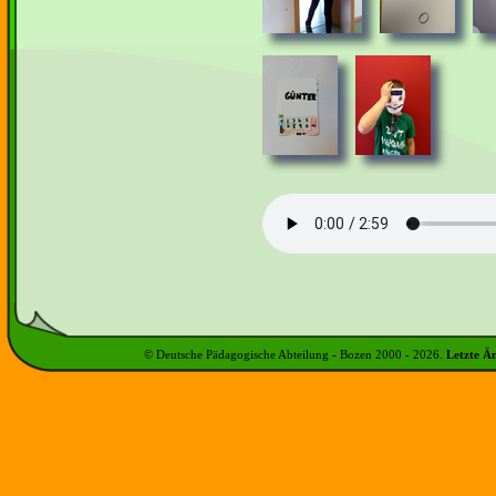
© Deutsche Pädagogische Abteilung - Bozen 2000 -
2026
.
Letzte Ä