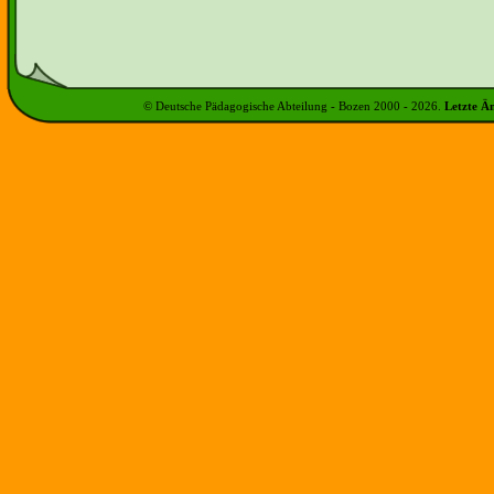
© Deutsche Pädagogische Abteilung - Bozen 2000 -
2026
.
Letzte Ä