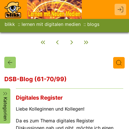
blikk
lernen mit digitalen medien
blogs
DSB-Blog (61-70/99)
Titel
Text
Autor/in
Digitales Register
Kategorien
Liebe Kolleginnen und Kollegen!
Da es zum Thema digitales Register
Diskussionen gab und gibt, möchte ich einen