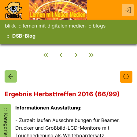
blikk
lernen mit digitalen medien
blogs
DSB-Blog
Ergebnis Herbsttreffen 2016 (66/99)
Informationen Ausstattung:
Titel
Text
Autor/in
Kategorien
- Zurzeit laufen Ausschreibungen für Beamer,
Drucker und Großbild-LCD-Monitore mit
Touchbedienung als Whiteboardersatz.