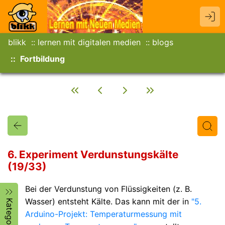
blikk
lernen mit digitalen medien
blogs
Fortbildung
6. Experiment Verdunstungskälte
(19/33)
Titel
Text
Autor/in
Bei der Verdunstung von Flüssigkeiten (z. B.
Wasser) entsteht Kälte. Das kann mit der in
"5.
Kategorien
Arduino-Projekt: Temperaturmessung mit