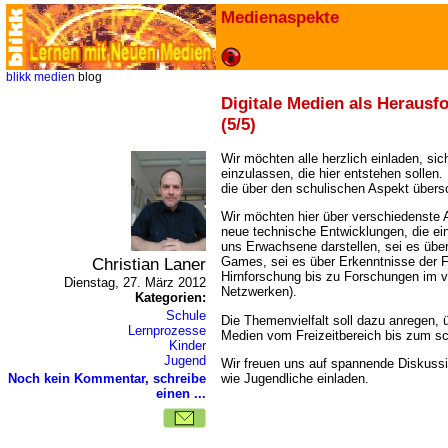
Medienaspekte
blikk
medien
blog
Digitale Medien als Herausf
(5/5)
Wir möchten alle herzlich einladen, sic
einzulassen, die hier entstehen sollen.
die über den schulischen Aspekt übersc
Wir möchten hier über verschiedenste A
neue technische Entwicklungen, die ei
uns Erwachsene darstellen, sei es übe
Christian Laner
Games, sei es über Erkenntnisse der 
Hirnforschung bis zu Forschungen im vi
Dienstag, 27. März 2012
Netzwerken).
Kategorien:
Schule
Die Themenvielfalt soll dazu anregen, 
Lernprozesse
Medien vom Freizeitbereich bis zum sc
Kinder
Jugend
Wir freuen uns auf spannende Diskuss
wie Jugendliche einladen.
Noch kein Kommentar, schreibe
einen ...