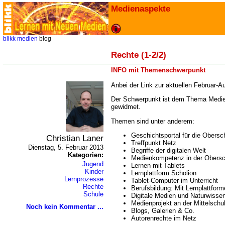
Medienaspekte
blikk
medien
blog
Rechte (1-2/2)
INFO mit Themenschwerpunkt
Anbei der Link zur aktuellen Februar-
Der Schwerpunkt ist dem Thema Medien
gewidmet.
Themen sind unter anderem:
Geschichtsportal für die Obersc
Christian Laner
Treffpunkt Netz
Dienstag, 5. Februar 2013
Begriffe der digitalen Welt
Kategorien:
Medienkompetenz in der Obersc
Jugend
Lernen mit Tablets
Kinder
Lernplattform Scholion
Lernprozesse
Tablet-Computer im Unterricht
Rechte
Berufsbildung: Mit Lernplattform
Schule
Digitale Medien und Naturwisse
Medienprojekt an der Mittelschu
Noch kein Kommentar ...
Blogs, Galerien & Co.
Autorenrechte im Netz