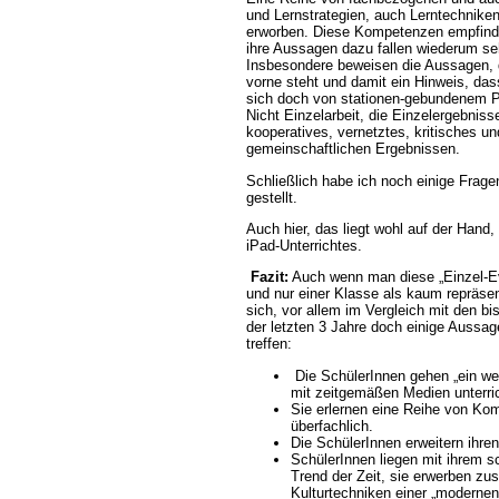
und Lernstrategien, auch Lerntechniken
erworben. Diese Kompetenzen empfinden
ihre Aussagen dazu fallen wiederum seh
Insbesondere beweisen die Aussagen, 
vorne steht und damit ein Hinweis, da
sich doch von stationen-gebundenem PC
Nicht Einzelarbeit, die Einzelergebniss
kooperatives, vernetztes, kritisches un
gemeinschaftlichen Ergebnissen.
Schließlich habe ich noch einige Frag
gestellt.
Auch hier, das liegt wohl auf der Hand,
iPad-Unterrichtes.
Fazit:
Auch wenn man diese „Einzel-Eva
und nur einer Klasse als kaum repräse
sich, vor allem im Vergleich mit den b
der letzten 3 Jahre doch einige Aussage
treffen:
Die SchülerInnen gehen „ein wen
mit zeitgemäßen Medien unterri
Sie erlernen eine Reihe von Ko
überfachlich.
Die SchülerInnen erweitern ihren 
SchülerInnen liegen mit ihrem sc
Trend der Zeit, sie erwerben zus
Kulturtechniken einer „modernen