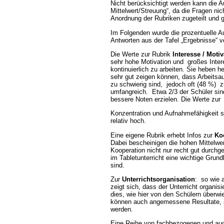
Nicht berücksichtigt werden kann die Au
Mittelwert/Streuung“, da die Fragen nich
Anordnung der Rubriken zugeteilt und g
Im Folgenden wurde die prozentuelle 
Antworten aus der Tafel „Ergebnisse“ 
Die Werte zur Rubrik
Interesse / Motiv
sehr hohe Motivation und großes Inter
kontinuierlich zu arbeiten. Sie heben he
sehr gut zeigen können, dass Arbeits
zu schwierig sind, jedoch oft (48 %) z
umfangreich. Etwa 2/3 der Schüler sin
bessere Noten erzielen. Die Werte zur
Konzentration und Aufnahmefähigkeit s
relativ hoch.
Eine eigene Rubrik erhebt Infos zur
Ko
Dabei bescheinigen die hohen Mittelwe
Kooperation nicht nur recht gut durchg
im Tabletunterricht eine wichtige Gru
sind.
Zur
Unterrichtsorganisation
: so wie a
zeigt sich, dass der Unterricht organisier
dies, wie hier von den Schülern überwie
können auch angemessene Resultate, sp
werden.
Eine Reihe von fachbezogenen und a