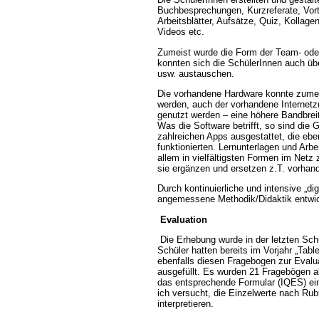
Buchbesprechungen, Kurzreferate, Vort
Arbeitsblätter, Aufsätze, Quiz, Kollage
Videos etc.
Zumeist wurde die Form der Team- oder
konnten sich die SchülerInnen auch übe
usw. austauschen.
Die vorhandene Hardware konnte zumei
werden, auch der vorhandene Internetz
genutzt werden – eine höhere Bandbreite
Was die Software betrifft, so sind die G
zahlreichen Apps ausgestattet, die eben
funktionierten. Lernunterlagen und Arbe
allem in vielfältigsten Formen im Netz 
sie ergänzen und ersetzen z.T. vorhan
Durch kontinuierliche und intensive „dig
angemessene Methodik/Didaktik entwic
Evaluation
Die Erhebung wurde in der letzten Sch
Schüler hatten bereits im Vorjahr „Table
ebenfalls diesen Fragebogen zur Evalua
ausgefüllt. Es wurden 21 Fragebögen 
das entsprechende Formular (IQES) e
ich versucht, die Einzelwerte nach R
interpretieren.