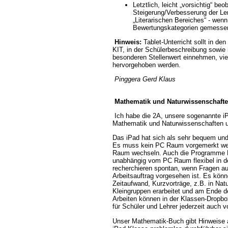
Letztlich, leicht „vorsichtig“ beo
Steigerung/Verbesserung der Le
Literarischen Bereiches“ - wen
Bewertungskategorien gemessen -
Hinweis:
Tablet-Unterricht sollt in d
KIT, in der Schülerbeschreibung sowie 
besonderen Stellenwert einnehmen, viel
hervorgehoben werden.
Pinggera Gerd Klaus
Mathematik und Naturwissenschaft
Ich habe die 2A, unsere sogenannte iP
Mathematik und Naturwissenschaften un
Das iPad hat sich als sehr bequem und 
Es muss kein PC Raum vorgemerkt wer
Raum wechseln. Auch die Programme 
unabhängig vom PC Raum flexibel in d
recherchieren spontan, wenn Fragen auf
Arbeitsauftrag vorgesehen ist. Es kön
Zeitaufwand, Kurzvorträge, z.B. in Nat
Kleingruppen erarbeitet und am Ende d
Arbeiten können in der Klassen-Dropbo
für Schüler und Lehrer jederzeit auch 
Unser Mathematik-Buch gibt Hinweise a