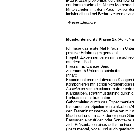
iPad Klasse problemlos durchführbar si
der Internetseite des Neuen Mathematik
Mittelschulen mit den iPads flexibel d
individuell und bei Bedarf zeitversetzt
Wieser Eleonore
Musikunterricht
/ Klasse 2a
(Achichne
Ich habe das erste Mal I-Pads im Unter
positive Erfahrungen gemacht.
Projekt „Experimentieren mit verschi
mit dem I-Pad.
Programm: Garage Band
Zeitraum: 5 Unterrichtseinheiten
Inhalt:
Experimentieren mit diversen Klängen
Komponieren mit schon vorgefertigten
Auswählen verschiedener Instrumente 
Klangfarben. Rhythmustraining durch da
Perkussionsinstrumenten.
Gehörtraining durch das Experimentier
Instrumenten. Spielen von einfachen 
den Tasteninstrumenten. Arbeiten mit 
Mischpult und Einsatz der eigenen Sti
Passagen einzufügen oder Songtexte
Ziel: Präsentation eines selbst entwo
(Instrumental, vocal und auch gemisch