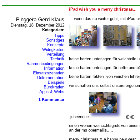
iPad wish you a merry christmas...
Pinggera Gerd Klaus
....wenn das so weiter geht, mit iPad un
Dienstag, 18. Dezember 2012
Kategorien:
Tipps
Sonstiges
Konzepte
Widrigkeiten
Verteilung
keine harten unterlagen für weichteile u
Technik
Rahmenbedingungen
keine harten unterlagen für hefte und bü
Information
Einsatzszenarien
keine harten fakten von weichen lehrer
Dokumentation
Beispiele
wir schaffen uns selbst unsere ergonom
Bürokratien
Apps & Webs
1 Kommentar
juheeeeee
:-)))))))
einen vrohen weinachtsgruß von einem b
an der ms obermaiiis.....
merry christmas & a happy new year