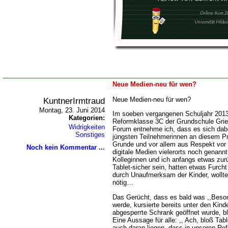
Neue Medien-neu für wen?
KuntnerIrmtraud
Neue Medien-neu für wen?
Montag, 23. Juni 2014
Im soeben vergangenen Schuljahr 2013/
Kategorien:
Reformklasse 3C der Grundschule Grie
Widrigkeiten
Forum entnehme ich, dass es sich dabe
Sonstiges
jüngsten Teilnehmerinnen an diesem Pr
Grunde und vor allem aus Respekt vo
Noch kein Kommentar ...
digitale Medien vielerorts noch genannt
Kolleginnen und ich anfangs etwas zurü
Tablet-sicher sein, hatten etwas Furc
durch Unaufmerksam der Kinder, wollte
nötig
Das Gerücht, dass es bald was ,,Beson
werde, kursierte bereits unter den Kinde
abgesperrte Schrank geöffnet wurde, bl
Eine Aussage für alle: ,, Ach, bloß Ta
auch daran liegen, dass in unseren Re