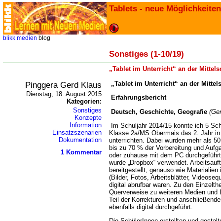
Tablets - neue Möglichkeiten
blikk
medien
blog
Sonstiges (1-10/19)
Tablet im Unterricht“ an der Mittel
Pinggera Gerd Klaus
Tablet im Unterricht“ an der Mittel
Dienstag, 18. August 2015
Erfahrungsbericht
Kategorien:
Sonstiges
Deutsch, Geschichte, Geografie
(Ge
Konzepte
Information
Im Schuljahr 2014/15 konnte ich 5 Sch
Einsatzszenarien
Klasse 2a/MS Obermais das 2. Jahr in 
Dokumentation
unterrichten. Dabei wurden mehr als 50
bis zu 70 % der Vorbereitung und Aufgab
1 Kommentar
oder zuhause mit dem PC durchgeführt
wurde „Dropbox“ verwendet. Arbeitsauf
bereitgestellt, genauso wie Materialien
(Bilder, Fotos, Arbeitsblätter, Videose
digital abrufbar waren. Zu den Einzelt
Querverweise zu weiteren Medien und Li
Teil der Korrekturen und anschließend
ebenfalls digital durchgeführt.
Die SchülerInnen erstellten und gestalt