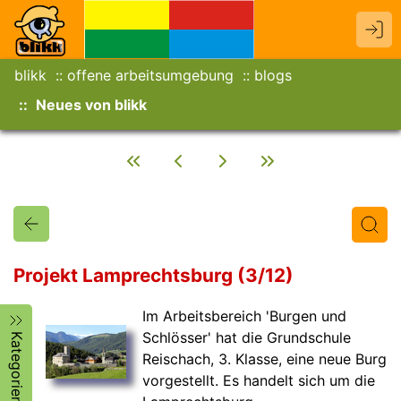
blikk
offene arbeitsumgebung
blogs
Neues von blikk
Projekt Lamprechtsburg (3/12)
Im Arbeitsbereich 'Burgen und
Titel
Text
Autor/in
Schlösser' hat die Grundschule
Kategorien
Reischach, 3. Klasse, eine neue Burg
vorgestellt. Es handelt sich um die