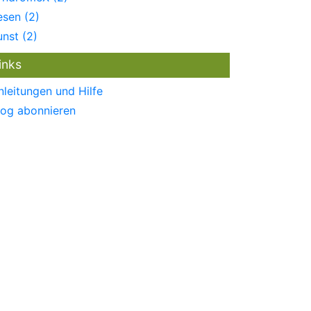
esen (2)
unst (2)
inks
nleitungen und Hilfe
log abonnieren