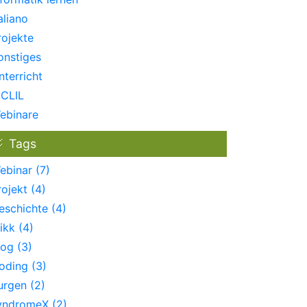
aliano
rojekte
onstiges
nterricht
CLIL
ebinare
Tags
ebinar (7)
rojekt (4)
eschichte (4)
ikk (4)
log (3)
oding (3)
urgen (2)
yndromeX (2)