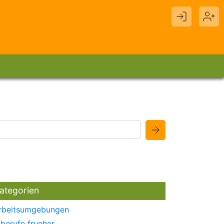
ategorien
rbeitsumgebungen
berufe frueher