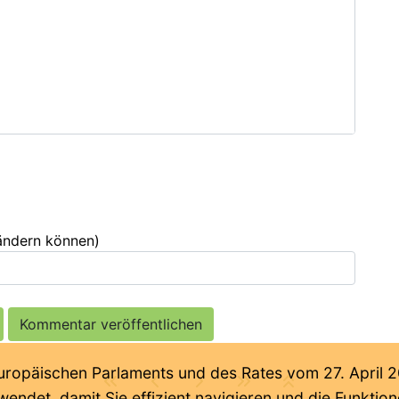
 ändern können)
päischen Parlaments und des Rates vom 27. April 201
endet, damit Sie effizient navigieren und die Funkti