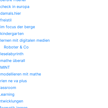
check in europa
damals.hier
freistil
im focus der berge
kindergarten
lernen mit digitalen medien
Roboter & Co
leselabyrinth
mathe überall
MINT
modellieren mit mathe
rien ne va plus
lassroom
Learning
ntwicklungen
nformatik lernen