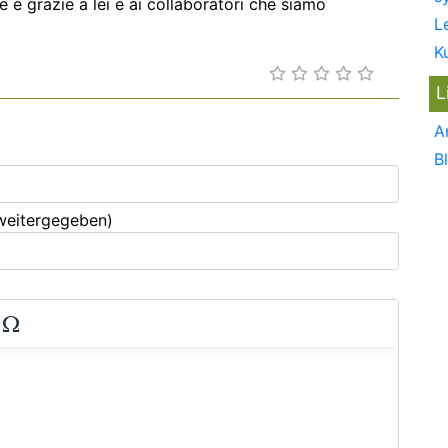
 è grazie a lei e ai collaboratori che siamo
L
K
L
A
B
 weitergegeben)