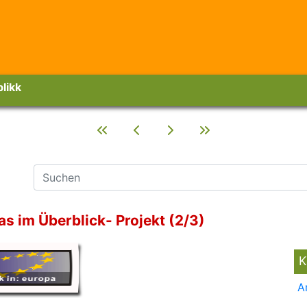
likk
s im Überblick- Projekt (2/3)
K
A