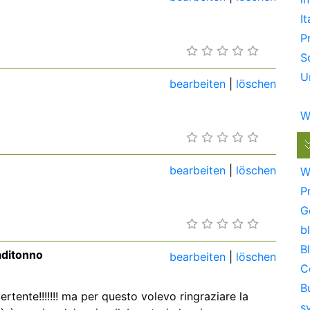
It
P
S
U
bearbeiten
|
löschen
W
bearbeiten
|
löschen
W
P
G
bl
B
aditonno
bearbeiten
|
löschen
C
B
vertente!!!!!!! ma per questo volevo ringraziare la
s