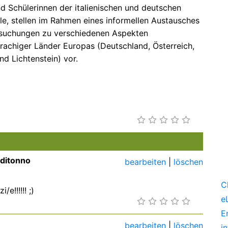
d Schülerinnen der italienischen und deutschen
le, stellen im Rahmen eines informellen Austausches
rsuchungen zu verschiedenen Aspekten
rachiger Länder Europas (Deutschland, Österreich,
d Lichtenstein) vor.
ditonno
bearbeiten
|
löschen
C
e!!!!!! ;)
e
E
bearbeiten
|
löschen
i