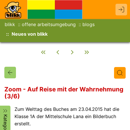
blikk
offene arbeitsumgebung
blogs
Neues von blikk
Zoom - Auf Reise mit der Wahrnehmung
(3/6)
Titel
Text
Autor/in
Zum Welttag des Buches am 23.04.2015 hat die
Klasse 1A der Mittelschule Lana ein Bilderbuch
Kategorien
erstellt.