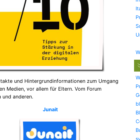
It
P
S
U
W
W
ntakte und Hintergrundinformationen zum Umgang
P
len Medien, vor allem für Eltern. Vom Forum
G
n und anderen.
bl
Junait
B
C
B
s