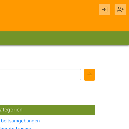
ategorien
rbeitsumgebungen
berufe frueher