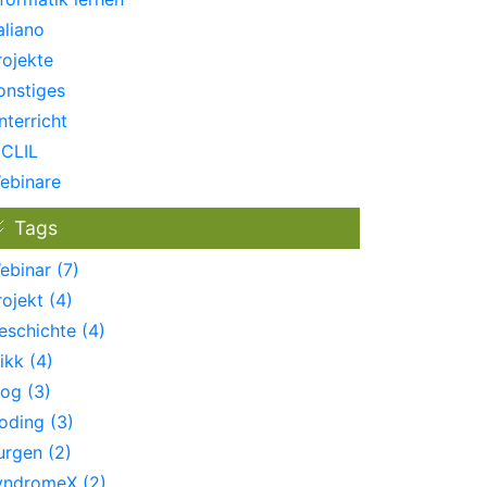
aliano
rojekte
onstiges
nterricht
CLIL
ebinare
Tags
ebinar (7)
rojekt (4)
eschichte (4)
ikk (4)
log (3)
oding (3)
urgen (2)
yndromeX (2)