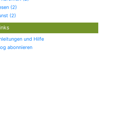
esen (2)
unst (2)
inks
nleitungen und Hilfe
log abonnieren