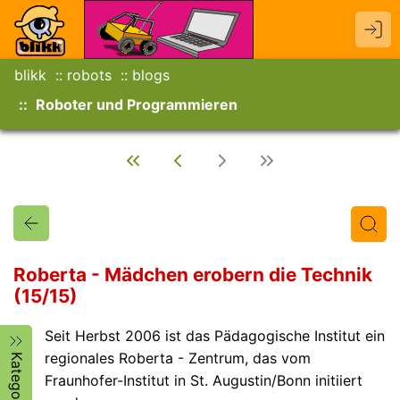
blikk
robots
blogs
Roboter und Programmieren
Roberta - Mädchen erobern die Technik
(15/15)
Titel
Text
Autor/in
Seit Herbst 2006 ist das Pädagogische Institut ein
regionales Roberta - Zentrum, das vom
Kategorien
Fraunhofer-Institut in St. Augustin/Bonn initiiert