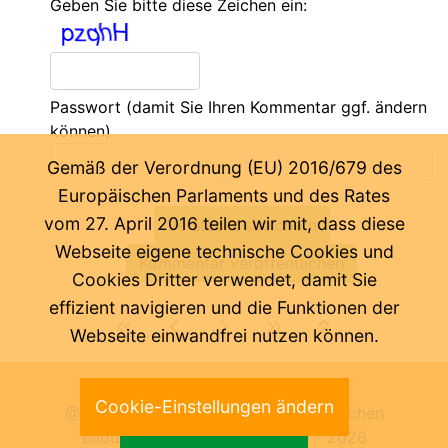
Geben Sie bitte diese Zeichen ein:
Passwort
(damit Sie Ihren Kommentar ggf. ändern
können)
Gemäß der Verordnung (EU) 2016/679 des
Europäischen Parlaments und des Rates
vom 27. April 2016 teilen wir mit, dass diese
Webseite eigene technische Cookies und
Cookies Dritter verwendet, damit Sie
effizient navigieren und die Funktionen der
Webseite einwandfrei nutzen können.
Letzte Änderung:
07.08.2026
Cookie-Einstellungen ändern
@ Pädagogische Abteilung der Deutschen
Bildungsdirektion Bozen 2000 -
2026