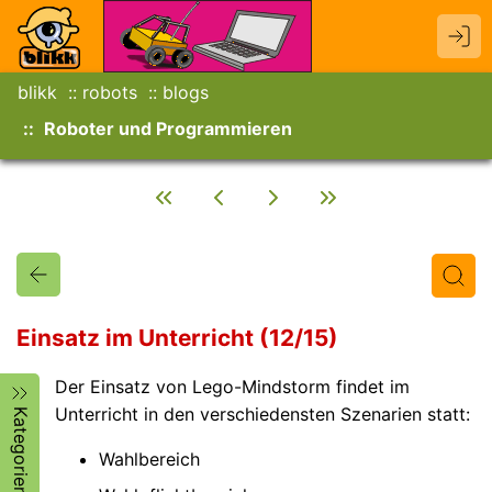
blikk
robots
blogs
Roboter und Programmieren
Einsatz im Unterricht (12/15)
Der Einsatz von Lego-Mindstorm findet im
Titel
Text
Autor/in
Unterricht in den verschiedensten Szenarien statt:
Kategorien
Wahlbereich