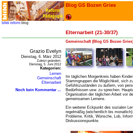
Blog GS Bozen Gries
blikk
reform
blog
Elternarbeit (21-30/37)
Gemeinschaft (Blog GS Bozen Gries
Grazio Evelyn
Dienstag, 6. März 2012
Zuletzt geändert:
Dienstag, 5. Juni 2012
Kategorien:
Lernen
Im täglichen Morgenkreis haben Kinder
Gemeinschaft
Stammgruppen die Möglichkeit, sich z
Elternarbeit
Gefühlszuständen zu äußern, von persö
Noch kein Kommentar ...
Bedürfnissen usw. zu sprechen. Haupta
Organisation der täglichen Arbeit vor 
gemeinsamen Lernens.
Ein weiterer Eckpunkt des sozialen Ler
regelmäßig (wöchentlich bis monatlich) 
Probleme, Kritik, Wünsche, Lob, Infor
Diskussionspunkte.