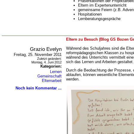
Präsentationen der Projektarbei
Eltern im Expertenunterricht
gemeinsame Feiern (z.B. Advent
Hospitationen
Lernberatungsgespräche
Eltern zu Besuch (Blog GS Bozen Gr
Grazio Evelyn
Während des Schuljahres sind die Elter
reformpädagogischen Klassen zu hospi
Freitag, 25. November 2011
während des Unterrichts vermittelt ein
Zuletzt geändert:
sich das Lernen und Arbeiten gestaltet.
Montag, 4. Juni 2012
Kategorien:
Durch die Beobachtung der Prozesse, d
Lernen
ablaufen, können wesentliche Elemente
Gemeinschaft
werden.
Elternarbeit
Noch kein Kommentar ...