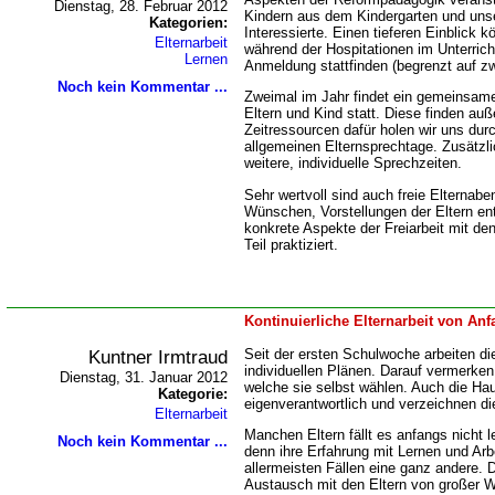
Dienstag, 28. Februar 2012
Kindern aus dem Kindergarten und uns
Kategorien:
Interessierte. Einen tieferen Einblick 
Elternarbeit
während der Hospitationen im Unterric
Lernen
Anmeldung stattfinden (begrenzt auf z
Noch kein Kommentar ...
Zweimal im Jahr findet ein gemeinsam
Eltern und Kind statt. Diese finden auße
Zeitressourcen dafür holen wir uns dur
allgemeinen Elternsprechtage. Zusätzli
weitere, individuelle Sprechzeiten.
Sehr wertvoll sind auch freie Elternab
Wünschen, Vorstellungen der Eltern en
konkrete Aspekte der Freiarbeit mit de
Teil praktiziert.
Kontinuierliche Elternarbeit von An
Kuntner Irmtraud
Seit der ersten Schulwoche arbeiten di
individuellen Plänen. Darauf vermerken 
Dienstag, 31. Januar 2012
welche sie selbst wählen. Auch die H
Kategorie:
eigenverantwortlich und verzeichnen d
Elternarbeit
Manchen Eltern fällt es anfangs nicht le
Noch kein Kommentar ...
denn ihre Erfahrung mit Lernen und Arbe
allermeisten Fällen eine ganz andere. De
Austausch mit den Eltern von großer W