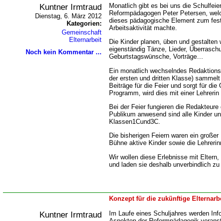
Kuntner Irmtraud
Monatlich gibt es bei uns die Schulfei
Reformpädagogen Peter Petersen, welc
Dienstag, 6. März 2012
dieses pädagogische Element zum feste
Kategorien:
Arbeitsaktivität machte.
Gemeinschaft
Elternarbeit
Die Kinder planen, üben und gestalten
eigenständig Tänze, Lieder, Überrasch
Noch kein Kommentar ...
Geburtstagswünsche, Vorträge
Ein monatlich wechselndes Redaktions
der ersten und dritten Klasse) sammelt
Beiträge für die Feier und sorgt für die
Programm, wird dies mit einer Lehrerin
Bei der Feier fungieren die Redakteure
Publikum anwesend sind alle Kinder un
Klassen1Cund3C.
Die bisherigen Feiern waren ein großer
Bühne aktive Kinder sowie die Lehrerin
Wir wollen diese Erlebnisse mit Eltern
und laden sie deshalb unverbindlich zu 
Konzept für die zukünftige Elternarb
Kuntner Irmtraud
Im Laufe eines Schuljahres werden Inf
Aspekten der Reformpädagogik veransta