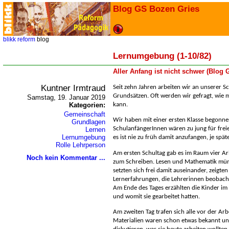
Blog GS Bozen Gries
blikk
reform
blog
Lernumgebung (1-10/82)
Aller Anfang ist nicht schwer (Blog
Kuntner Irmtraud
Seit zehn Jahren arbeiten wir an unserer 
Grundsätzen. Oft werden wir gefragt, wie 
Samstag, 19. Januar 2019
Kategorien:
kann.
Gemeinschaft
Wir haben mit einer ersten Klasse begonne
Grundlagen
SchulanfängerInnen wären zu jung für freie
Lernen
Lernumgebung
es ist nie zu früh damit anzufangen, je spät
Rolle Lehrperson
Am ersten Schultag gab es im Raum vier Arb
Noch kein Kommentar ...
zum Schreiben. Lesen und Mathematik mündl
setzten sich frei damit auseinander, zeigt
Lernerfahrungen, die Lehrerinnen beobach
Am Ende des Tages erzählten die Kinder im 
und womit sie gearbeitet hatten.
Am zweiten Tag trafen sich alle vor der Ar
Materialien waren schon etwas bekannt un