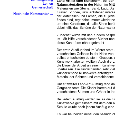
Land-Art ist eine Kunstform, bei der
Lernen
Naturmaterialien in der Natur im Mitt
Gemeinschaft
Materialien wie Steine, Sand, Laub, Ä
Gräser, Schnee, usw. entstehen interes
Noch kein Kommentar ...
der Materialien und Farben, die zu jede
finden sind, regt dabei immer wieder n
um eine Kunstform, die alle Sinne berü
dabei hilft, das Schöne der Natur wah
Zunächst wurde mit den Kindern bespr
ist. Mit Hilfe verschiedener Bücher ü
diese Kunstform näher gebracht.
Der erste Ausflug fand im Winter statt 
verschneites Gelände in der Nähe von P
selbst entscheiden ob sie in Gruppen, o
Kunstwerk arbeiten wollten. Auch die 
die Dauer der Arbeit an einem Kunstwe
überlassen. Die Kinder fanden sehr viel
wunderschöne Kunstwerke anfertigten. 
Material der Schnee und verschiedene
Unser zweiter Land-Art Ausflug fand da
Gargazon statt. Die Kinder hatten auf 
verschiedene Blumen und Gräser in ihr
Bei jedem Ausflug wurden sei es die Ku
Kunstwerke gemeinsam mit dem/den Küns
Schule wurde nach jedem Ausflug eine k
Es war bei beiden Ausflügen beeindruck