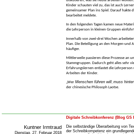
diskutieren, was sie heute arbeiten wollten
Kinder schauten viel zu, das ist auch Lerne
gemeinsamer Plan ins Spiel. Darauf hakte di
bearbeitet meldete.
In den folgenden Tagen kamen neue Materi
die Lehrperson in kleinen Gruppen einführ
Innerhalb von zwei-drei Wochen arbeiteten
Plan. Die Beteiligung an den Morgen-und 
häufiger.
Mittlerweile passieren diese Prozesse an u
Stammgruppen. Dadurch geht alles sehr viel
Erfahrungslernen entlastet die Lehrperson 
Arbeiten der Kinder.
Menschen führen will
muss hinter
Wer
,
der chinesische Philosoph Laotse
.
Digitale Schreibkonferenz (Blog GS 
Kuntner Irmtraud
Die selbständige Überarbeitung von Tex
der Schreibkompetenz ein grundlegend
Dienstag, 27. Februar 2018