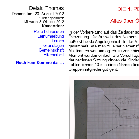
Delaiti Thomas
DIE 4. 
Donnerstag, 23. August 2012
Zuletzt geändert:
Alles über Ö
Mittwoch, 3. Oktober 2012
Kategorien:
Rolle Lehrperson
In der Vorbereitung auf das Zeltlager s
Lernumgebung
Ökozeitung. Die Auswahl des Namens für
Lernen
äußerst heikle Angelegenheit. In der
Grundlagen
gesammelt, wie man zu einer Namens
Gemeinschaft
Abstimmen war unmöglich zu verschied
Elternarbeit
Moment wurden einfach alle Vorschläge
der nächsten Sitzung gingen die Kind
Noch kein Kommentar ...
sollten binnen 10 min einen Namen finde
Gruppenmitglieder gut geht.