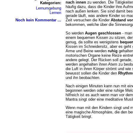
nach innen
zu wenden. Die Tätigkeiten
Kategorien:
häufig dazu, dass die Kinder ihre Aufm
Lernumgebung
nach außen lenken. Sie sind damit bes
Lernen
gerade läuft, was andere Kinder so ma
Noch kein Kommentar ...
Zeit versuchen die Kinder
Abstand vo
bekommen, welche über die Sinnesorga
So werden
Augen geschlossen
- man
einem bequemen Kissen zu sitzen, denn
genug, da sollte es wenigstens
beque
Kissen im Schneidersitz, aber es geht 
Arme und Beine werden
ruhig
gehalten
motorischen Organe keine Reize eintref
andere gelegt. Der Rücken soll gerade, 
werden angehalten ihren Atem zu beoba
die Luft in ihren Körper strömt und wie
bewusst sollen die Kinder den
Rhythm
und ihn beobachten.
Nach einigen Minuten kann nun mit ein
begonnen werden oder eine ruhige Melo
hilfreich ist es auch wenn man vor de
Mantra singt oder eine meditative Musi
Wenn man mit den Kindern singt und mit
eine magische Atmosphäre, die den best
Tätigkeit bringt.