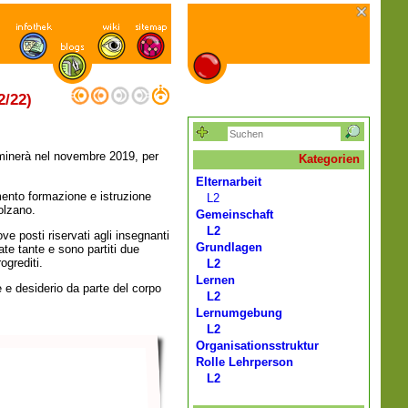
2/22)
rminerà nel novembre 2019, per
Kategorien
Elternarbeit
imento formazione e istruzione
L2
olzano.
Gemeinschaft
L2
ve posti riservati agli insegnanti
Grundlagen
ate tante e sono partiti due
rogrediti.
L2
Lernen
 e desiderio da parte del corpo
L2
Lernumgebung
L2
Organisationsstruktur
Rolle Lehrperson
L2