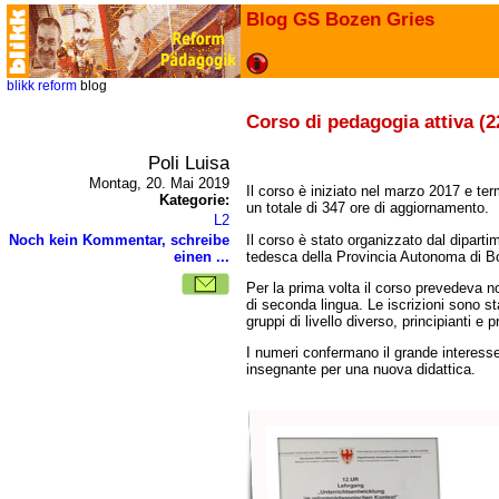
Blog GS Bozen Gries
blikk
reform
blog
Corso di pedagogia attiva (2
Poli Luisa
Montag, 20. Mai 2019
Il corso è iniziato nel marzo 2017 e te
Kategorie:
un totale di 347 ore di aggiornamento.
L2
Il corso è stato organizzato dal dipart
Noch kein Kommentar, schreibe
tedesca della Provincia Autonoma di B
einen ...
Per la prima volta il corso prevedeva no
di seconda lingua. Le iscrizioni sono st
gruppi di livello diverso, principianti e p
I numeri confermano il grande interesse
insegnante per una nuova didattica.