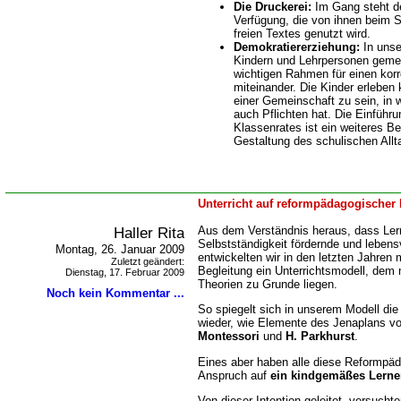
Die Druckerei:
Im Gang steht de
Verfügung, die von ihnen beim S
freien Textes genutzt wird.
Demokratiererziehung:
In unse
Kindern und Lehrpersonen geme
wichtigen Rahmen für einen kor
miteinander. Die Kinder erleben 
einer Gemeinschaft zu sein, in 
auch Pflichten hat. Die Einführ
Klassenrates ist ein weiteres Be
Gestaltung des schulischen Allt
Unterricht auf reformpädagogischer 
Haller Rita
Aus dem Verständnis heraus, dass Lerne
Selbstständigkeit fördernde und lebens
Montag, 26. Januar 2009
entwickelten wir in den letzten Jahren 
Zuletzt geändert:
Begleitung ein Unterrichtsmodell, dem
Dienstag, 17. Februar 2009
Theorien zu Grunde liegen.
Noch kein Kommentar ...
So spiegelt sich in unserem Modell di
wieder, wie Elemente des Jenaplans v
Montessori
und
H. Parkhurst
.
Eines aber haben alle diese Reformp
Anspruch auf
ein kindgemäßes Lern
Von dieser Intention geleitet, versuch