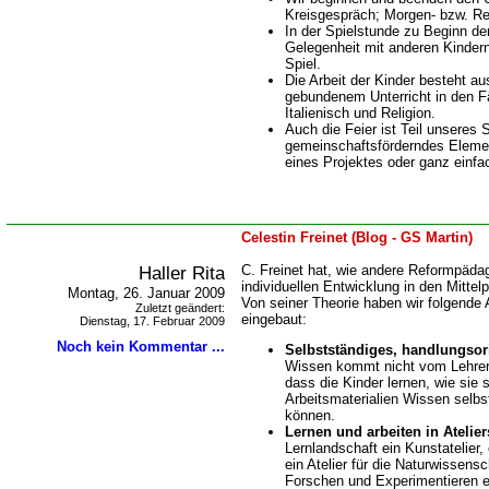
Kreisgespräch; Morgen- bzw. Re
In der Spielstunde zu Beginn d
Gelegenheit mit anderen Kindern
Spiel.
Die Arbeit der Kinder besteht aus
gebundenem Unterricht in den 
Italienisch und Religion.
Auch die Feier ist Teil unseres 
gemeinschaftsförderndes Elemen
eines Projektes oder ganz einfa
Celestin Freinet (Blog - GS Martin)
Haller Rita
C. Freinet hat, wie andere Reformpäda
individuellen Entwicklung in den Mittel
Montag, 26. Januar 2009
Von seiner Theorie haben wir folgende 
Zuletzt geändert:
eingebaut:
Dienstag, 17. Februar 2009
Noch kein Kommentar ...
Selbstständiges, handlungsori
Wissen kommt nicht vom Lehrer al
dass die Kinder lernen, wie sie 
Arbeitsmaterialien Wissen selbs
können.
Lernen und arbeiten in Atelier
Lernlandschaft ein Kunstatelier
ein Atelier für die Naturwissens
Forschen und Experimentieren ei