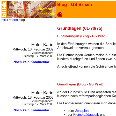
Blog - GS Brixen
blikk
reform
blog
Grundlagen (61-70/75)
Einführungen (Blog - GS Prad)
Hofer Karin
In den Einführungen werden die Schüle
Arbeitsweisen vertraut gemacht.
Mittwoch, 18. Februar 2009
Zuletzt geändert:
Die Einführungen werden meist in Klei
Dienstag, 17. März 2009
Kindern durchgeführt und finden zwei bi
Noch kein Kommentar ...
Anschließend können die Schüler die Inh
Grundlagen (Blog - GS Prad)
Hofer Karin
An der Grundschule Prad arbeiteten die
Klassen nach reformpädagogischen Ko
Mittwoch, 18. Februar 2009
Zuletzt geändert:
Die Lehrpersonen orientieren sich dabei
Dienstag, 17. März 2009
Noch kein Kommentar ...
dem
Jenaplan
,
der
Freinetpädagogik
und