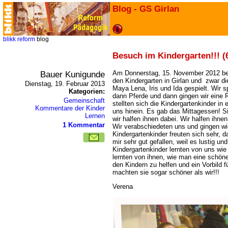
Blog - GS Girlan
blikk
reform
blog
Besuch im Kindergarten!!! (
Bauer Kunigunde
Am Donnerstag, 15. November 2012 be
den Kindergarten in Girlan und zwar di
Dienstag, 19. Februar 2013
Maya Lena, Iris und Ida gespielt. Wir s
Kategorien:
dann Pferde und dann gingen wir eine 
Gemeinschaft
stellten sich die Kindergartenkinder in 
Kommentare der Kinder
uns hinein. Es gab das Mittagessen! 
Lernen
wir halfen ihnen dabei. Wir halfen ihn
1 Kommentar
Wir verabschiedeten uns und gingen wie
Kindergartenkinder freuten sich sehr, 
mir sehr gut gefallen, weil es lustig un
Kindergartenkinder lernten von uns wi
lernten von ihnen, wie man eine schön
den Kindern zu helfen und ein Vorbild f
machten sie sogar schöner als wir!!!
Verena