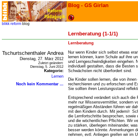
Blog - GS Girlan
blikk
reform
blog
Lernberatung (1-1/1)
Lernberatung
Tschurtschenthaler Andrea
Nur wenn Kin­der sich selbst etwas erar­be
ler­nen kön­nen, kann Schule auf ihre unt
Dienstag, 27. März 2012
und Lern­ge­schwin­dig­kei­ten ein­ge­hen.
Zuletzt geändert:
indi­vi­du­ell gestal­ten, dass die Bes­ten 
Dienstag, 5. Juni 2012
Kategorie:
Schwächs­ten nicht über­for­dert sind.
Lernen
Die Kin­der sollen ler­nen, die von ihne
Noch kein Kommentar ...
recher­chie­ren und zu erfor­schen und 
Sie sollten ihren Leis­tungs­stand reflekt
Ent­spre­chend ver­än­dert sich auch die 
mehr nur Wis­sens­ver­mitt­ler, son­dern 
regelmäßigen Abständen führen wir da
mit den Kindern durch. Mit jedem/r Sc
die Lernfortschritte besprochen, sowie 
und die wöchentlichen Pflichten. Wir v
zu stärken, überlegen miteinander, was
besser werden könnte. Anmerkungen de
nehmen, evtl. Anliegen greifen wir im Un