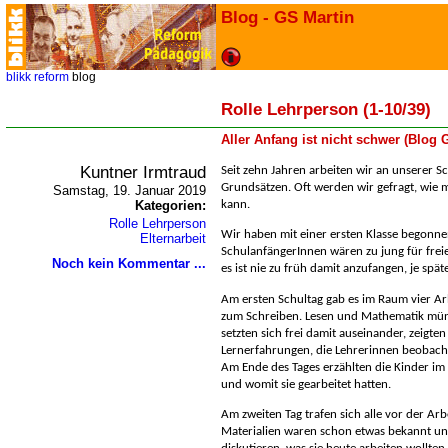
Blog - GS Martin
blikk
reform
blog
Rolle Lehrperson (1-10/39)
Aller Anfang ist nicht schwer (Blog
Kuntner Irmtraud
Seit zehn Jahren arbeiten wir an unserer 
Grundsätzen. Oft werden wir gefragt, wie 
Samstag, 19. Januar 2019
Kategorien:
kann.
Rolle Lehrperson
Wir haben mit einer ersten Klasse begonne
Elternarbeit
SchulanfängerInnen wären zu jung für freie
Noch kein Kommentar ...
es ist nie zu früh damit anzufangen, je spät
Am ersten Schultag gab es im Raum vier Arb
zum Schreiben. Lesen und Mathematik mündl
setzten sich frei damit auseinander, zeigt
Lernerfahrungen, die Lehrerinnen beobach
Am Ende des Tages erzählten die Kinder im 
und womit sie gearbeitet hatten.
Am zweiten Tag trafen sich alle vor der Ar
Materialien waren schon etwas bekannt un