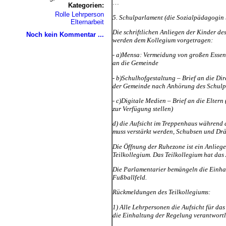
Kategorien:
Rolle Lehrperson
5. Schulparlament (die Sozialpädagogin 
Elternarbeit
Die schriftlichen Anliegen der Kinder d
Noch kein Kommentar ...
werden dem Kollegium vorgetragen:
- a)Mensa: Vermeidung von großen Essens
an die Gemeinde
- b)Schulhofgestaltung – Brief an die Di
der Gemeinde nach Anhörung des Schulp
- c)Digitale Medien – Brief an die Elter
zur Verfügung stellen)
d) die Aufsicht im Treppenhaus während d
muss verstärkt werden, Schubsen und Drä
Die Öffnung der Ruhezone ist ein Anlieg
Teilkollegium. Das Teilkollegium hat da
Die Parlamentarier bemängeln die Einha
Fußballfeld.
Rückmeldungen des Teilkollegiums:
1) Alle Lehrpersonen die Aufsicht für das
die Einhaltung der Regelung verantwortl