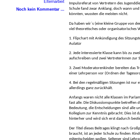
Elternarbeit
Impulsreferat von Vertretern des Jugenddi
Schule fand zwar Anklang, doch wann und 
Noch kein Kommentar ...
könnten, wussten die meisten nicht.
Da haben wir´s (eine kleine Gruppe von de
viel theoretisches oder organisatorisches V
1. Flipchart mit Ankündigung des Sitzungs
Aulatür
2. Jede interessierte Klasse kann bis zu zw
aufschreiben und zwei VertreterInnen zur 
3. Zwei Moderatorenkinder bereiten das Tre
einer Lehrperson vor (Ordnen der Tagesor
4. Bei den regelmäßigen Sitzungen ist nur 
allerdings ganz zurückhält.
Anfangs waren nicht alle Klassen im Parlame
fast alle.
Die Diskussionspunkte betreffen 
Bedeutung, die Entscheidungen sind alle 
Kollegium zur Kenntnis gebracht. Dies ist 
hinterher und wird sich erst dadurch bes
Der Titel dieses Beitrages klingt nach Großp
braucht, ist an jeder Schule zu finden: Kin
mitentscheiden wollen. Seltener sind Lehrpe