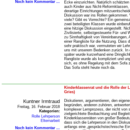
Noch kein Kommentar ...
Ecke einzurichten. Natürlich schätzten
auch Kinder aus Nicht-Reformklassen,
derartige Einrichtungen mitzuentschei
Diskussion war ins Rollen gekommen. 
viele? Gibt es Vorrechte? Ein gemeins
zwei beteiligten Klassen wurde einberu
eine hitzige Diskussion eingestellt. Nic
Zivilisierte, selbstgesteuerte Für- un
zu Sinnhaftigkeit von Vereinbarungen,
einer Rangliste für die Nutzung. Dass 
sehr praktisch war, vermuteten wir Lehr
uns mit unserem Bedenken zurück. In 
später wurde kurzerhand eine Dringlich
Rangliste wurde als kompliziert und unp
sich, es ohne Regelung mit dem Sofa 
Das Sofa steht heute noch da.
Kinderklassenrat und die Rolle der
Gries)
Kuntner Irmtraud
Diskutieren, argumentieren, den eigene
begründen, anderen zuhören, antworten 
Freitag, 16. Februar 2018
komplexer Lernprozess, der nicht von se
Kategorien:
zielgerichtete Beobachtung und Begleit
Rolle Lehrperson
Kinderklassenräten von großer Bedeu
Elternarbeit
dass sich die Lehrperson in den Diskuss
anfangs eine „gesprächstechnische Ei
Noch kein Kommentar ...