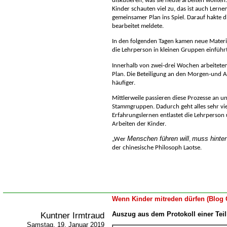
diskutieren, was sie heute arbeiten wollten
Kinder schauten viel zu, das ist auch Lerne
gemeinsamer Plan ins Spiel. Darauf hakte di
bearbeitet meldete.
In den folgenden Tagen kamen neue Materi
die Lehrperson in kleinen Gruppen einführ
Innerhalb von zwei-drei Wochen arbeiteten
Plan. Die Beteiligung an den Morgen-und 
häufiger.
Mittlerweile passieren diese Prozesse an u
Stammgruppen. Dadurch geht alles sehr viel
Erfahrungslernen entlastet die Lehrperson 
Arbeiten der Kinder.
Menschen führen will
muss hinter
Wer
,
der chinesische Philosoph Laotse
.
Wenn Kinder mitreden dürfen (Blog 
Kuntner Irmtraud
Auszug aus dem Protokoll einer Tei
Samstag, 19. Januar 2019