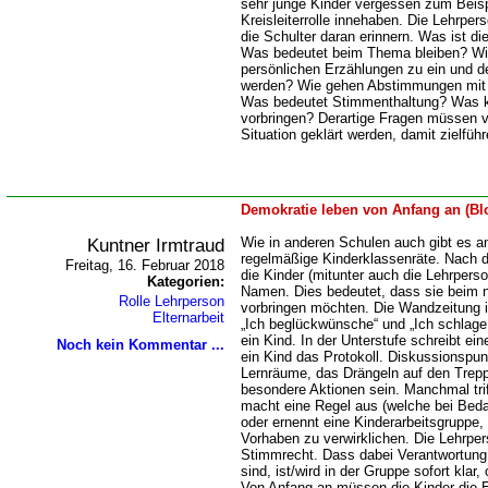
sehr junge Kinder vergessen zum Beisp
Kreisleiterrolle innehaben. Die Lehrper
die Schulter daran erinnern. Was ist di
Was bedeutet beim Thema bleiben? Wie
persönlichen Erzählungen zu ein und
werden? Wie gehen Abstimmungen mit 
Was bedeutet Stimmenthaltung? Was ka
vorbringen? Derartige Fragen müssen vo
Situation geklärt werden, damit zielfüh
Demokratie leben von Anfang an (Bl
Kuntner Irmtraud
Wie in anderen Schulen auch gibt es a
regelmäßige Kinderklassenräte. Nach d
Freitag, 16. Februar 2018
die Kinder (mitunter auch die Lehrpers
Kategorien:
Namen. Dies bedeutet, dass sie beim 
Rolle Lehrperson
vorbringen möchten. Die Wandzeitung ist
Elternarbeit
Ich beglückwünsche“ und „Ich schlage vo
ein Kind. In der Unterstufe schreibt ei
Noch kein Kommentar ...
ein Kind das Protokoll. Diskussionspun
Lernräume, das Drängeln auf den Trepp
besondere Aktionen sein. Manchmal trif
macht eine Regel aus (welche bei Beda
oder ernennt eine Kinderarbeitsgruppe,
Vorhaben zu verwirklichen. Die Lehrper
Stimmrecht. Dass dabei Verantwortung 
sind, ist/wird in der Gruppe sofort klar
Von Anfang an müssen die Kinder die 