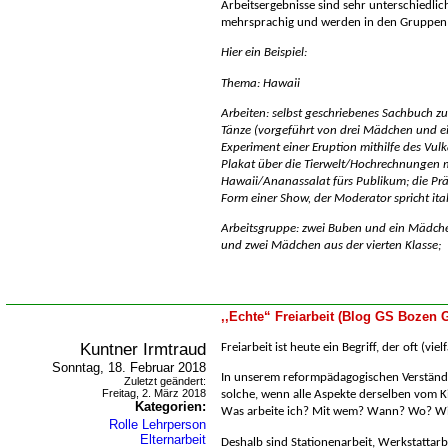
Arbeitsergebnisse sind sehr unterschiedlic
mehrsprachig und werden in den Gruppen 
Hier ein Beispiel:
Thema: Hawaii
Arbeiten: selbst geschriebenes Sachbuch z
Tänze (vorgeführt von drei Mädchen und e
Experiment einer Eruption mithilfe des Vu
Plakat über die Tierwelt/Hochrechnungen 
Hawaii/Ananassalat fürs Publikum; die Präs
Form einer Show, der Moderator spricht ital
Arbeitsgruppe: zwei Buben und ein Mädchen
und zwei Mädchen aus der vierten Klasse;
,,Echte“ Freiarbeit (Blog GS Bozen G
Kuntner Irmtraud
Freiarbeit ist heute ein Begriff, der oft (vi
Sonntag, 18. Februar 2018
In unserem reformpädagogischen Verständni
Zuletzt geändert:
Freitag, 2. März 2018
solche, wenn alle Aspekte derselben vom K
Kategorien:
Was arbeite ich? Mit wem? Wann? Wo? W
Rolle Lehrperson
Elternarbeit
Deshalb sind Stationenarbeit, Werkstattarb