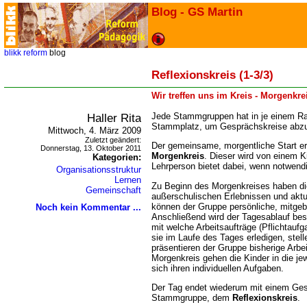
Blog - GS Martin
blikk
reform
blog
Reflexionskreis (1-3/3)
Wir treffen uns im Kreis - Morgenkre
Haller Rita
Jede Stammgruppen hat in je einem R
Stammplatz, um Gesprächskreise abzu
Mittwoch, 4. März 2009
Zuletzt geändert:
Der gemeinsame, morgentliche Start er
Donnerstag, 13. Oktober 2011
Morgenkreis
. Dieser wird von einem Ki
Kategorien:
Lehrperson bietet dabei, wenn notwendig
Organisationsstruktur
Lernen
Zu Beginn des Morgenkreises haben die
Gemeinschaft
außerschulischen Erlebnissen und akt
können der Gruppe persönliche, mitgeb
Noch kein Kommentar ...
Anschließend wird der Tagesablauf besp
mit welche Arbeitsaufträge (Pflichtauf
sie im Laufe des Tages erledigen, stel
präsentieren der Gruppe bisherige Arb
Morgenkreis gehen die Kinder in die j
sich ihren individuellen Aufgaben.
Der Tag endet wiederum mit einem Ges
Stammgruppe, dem
Reflexionskreis
.