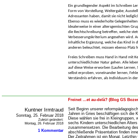
Ein grundlegender Aspekt im Schreiben Ler
Form von Vorstellung, Weitergabe, Ausstel
Adressanten haben, damit sie nicht ledigli
Ebenso muss es wiederholte Gelegenheiten 
idealerweise in einer altersgemischten Grup
die Rechtschreibung betreffen, welche stets
Verbesserungskriterium angesehen wird. Au
inhaltliche Ergänzung, welche das Kind in
anderen beleuchtet, müssen ebenso Platz 
Freies Schreiben muss Hand in Hand mit K
unterschiedlichster Natur gehen. Alle le
auf diese Weise erworben (Laufen Lernen, 
selbst erproben, voneinander lernen, Fehl
Verständnis erfahren, als Individuum in de
Freinet …et au-delà? (Blog GS Bozen
Kuntner Irmtraud
Seit Beginn unserer reformpädagogisch 
Jahren in Gries beschäftigen sich die 
Sonntag, 25. Februar 2018
Diese wählen sie frei in Kleingruppen, 
Zuletzt geändert:
sechs Kindern unterschiedlichen Alter
Montag, 26. Februar 2018
zusammensetzen. Die Bearbeitung des
1 Kommentar
abschließende Präsentation finden inn
Der Zeitrahmen ist ein Monat. Letzthin