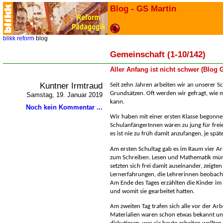
Blog - GS Martin
blikk
reform
blog
Gemeinschaft (1-10/142)
Aller Anfang ist nicht schwer (Blog
Kuntner Irmtraud
Seit zehn Jahren arbeiten wir an unserer 
Grundsätzen. Oft werden wir gefragt, wie 
Samstag, 19. Januar 2019
kann.
Noch kein Kommentar ...
Wir haben mit einer ersten Klasse begonne
SchulanfängerInnen wären zu jung für freie
es ist nie zu früh damit anzufangen, je spät
Am ersten Schultag gab es im Raum vier Arb
zum Schreiben. Lesen und Mathematik mündl
setzten sich frei damit auseinander, zeigt
Lernerfahrungen, die Lehrerinnen beobach
Am Ende des Tages erzählten die Kinder im 
und womit sie gearbeitet hatten.
Am zweiten Tag trafen sich alle vor der Ar
Materialien waren schon etwas bekannt un