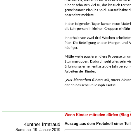
diskutieren, was sie heute arbeiten wollten
Kinder schauten viel zu, das ist auch Lerne
gemeinsamer Plan ins Spiel. Darauf hakte di
bearbeitet meldete.
In den folgenden Tagen kamen neue Materi
die Lehrperson in kleinen Gruppen einführ
Innerhalb von zwei-drei Wochen arbeiteten
Plan. Die Beteiligung an den Morgen-und 
häufiger.
Mittlerweile passieren diese Prozesse an u
Stammgruppen. Dadurch geht alles sehr viel
Erfahrungslernen entlastet die Lehrperson 
Arbeiten der Kinder.
Menschen führen will
muss hinter
Wer
,
der chinesische Philosoph Laotse
.
Wenn Kinder mitreden dürfen (Blog 
Kuntner Irmtraud
Auszug aus dem Protokoll einer Tei
Samstag, 19. Januar 2019