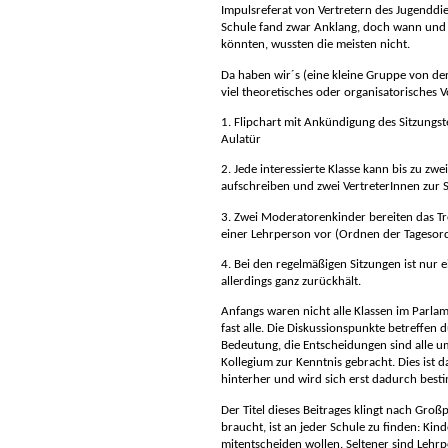
Impulsreferat von Vertretern des Jugenddi
Schule fand zwar Anklang, doch wann und 
könnten, wussten die meisten nicht.
Da haben wir´s (eine kleine Gruppe von de
viel theoretisches oder organisatorisches V
1. Flipchart mit Ankündigung des Sitzungs
Aulatür
2. Jede interessierte Klasse kann bis zu zw
aufschreiben und zwei VertreterInnen zur 
3. Zwei Moderatorenkinder bereiten das Tre
einer Lehrperson vor (Ordnen der Tagesor
4. Bei den regelmäßigen Sitzungen ist nur 
allerdings ganz zurückhält.
Anfangs waren nicht alle Klassen im Parlame
fast alle.
Die Diskussionspunkte betreffen 
Bedeutung, die Entscheidungen sind alle 
Kollegium zur Kenntnis gebracht. Dies ist 
hinterher und wird sich erst dadurch bes
Der Titel dieses Beitrages klingt nach Großp
braucht, ist an jeder Schule zu finden: Kin
mitentscheiden wollen. Seltener sind Lehrpe