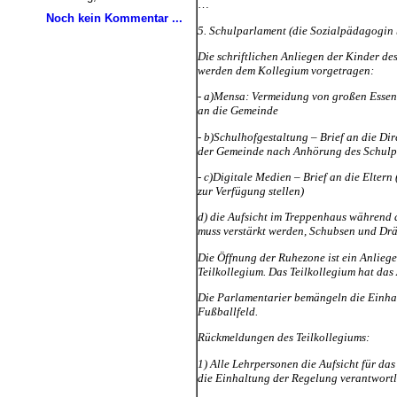
Noch kein Kommentar ...
5. Schulparlament (die Sozialpädagogin 
Die schriftlichen Anliegen der Kinder d
werden dem Kollegium vorgetragen:
- a)Mensa: Vermeidung von großen Essens
an die Gemeinde
- b)Schulhofgestaltung – Brief an die Di
der Gemeinde nach Anhörung des Schulp
- c)Digitale Medien – Brief an die Elter
zur Verfügung stellen)
d) die Aufsicht im Treppenhaus während d
muss verstärkt werden, Schubsen und Drä
Die Öffnung der Ruhezone ist ein Anlieg
Teilkollegium. Das Teilkollegium hat da
Die Parlamentarier bemängeln die Einha
Fußballfeld.
Rückmeldungen des Teilkollegiums:
1) Alle Lehrpersonen die Aufsicht für das
die Einhaltung der Regelung verantwortl