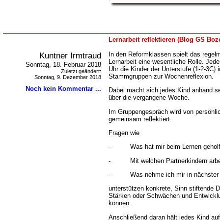
Lernarbeit reflektieren (Blog GS Boz
Kuntner Irmtraud
In den Reformklassen spielt das regelm
Lernarbeit eine wesentliche Rolle. Jed
Sonntag, 18. Februar 2018
Uhr die Kinder der Unterstufe (1-2-3C) 
Zuletzt geändert:
Stammgruppen zur Wochenreflexion.
Sonntag, 9. Dezember 2018
Noch kein Kommentar ...
Dabei macht sich jedes Kind anhand s
über die vergangene Woche.
Im Gruppengespräch wird von persönl
gemeinsam reflektiert.
Fragen wie
-
Was hat mir beim Lernen gehol
-
Mit welchen Partnerkindern arbe
-
Was nehme ich mir in nächster
unterstützen konkrete, Sinn stiftende 
Stärken oder Schwächen und Entwickl
können.
Anschließend daran hält jedes Kind au