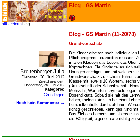
Blog - GS Martin
blikk
reform
blog
Blog - GS Martin (11-20/78)
Grundwortschatz
Die Kinder arbeiten nach individuellen 
Pflichtprogramm erarbeiten müssen. Zu
in allen Klassen das Lesen, das Üben
Kopfrechnen. Die Kinder teilen sich se
Breitenberger Julia
Übungen erledigen und mit welcher si
Grundwortschatz zu sichern, führen zum
Dienstag, 26. Juni 2012
Klasse mit jeweils 10 Wörtern, sechs
Zuletzt geändert:
Donnerstag, 28. Juni 2012
(Druckschrift oder Schreibschrift, Nome
Kategorie:
Mehrzahl, Wortarten - Symbole legen,
Grundlagen
Dosendiktat). Sobald sie mit den Lernw
haben, melden sie sich bei einer Lehrer
Noch kein Kommentar ...
Lernzielkontrolle durchzuführen. Werd
richtig geschrieben, kann das Kind mi
Das Ziel des Lernens und Übens mit de
die Fähigkeit, eigene Texte richtig zu s