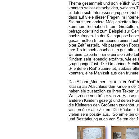
Thema gesammelt und schließlich wurd
konnten selbst entscheiden, welches T
bildeten sich Interessensgruppen. Scho
dass auf viele dieser Fragen im Interne
Sie mussten andere Möglichkeiten find
kommen. Sie haben Eltern, Großeltern
befragt oder sind zum Beispiel zur Ge
nachzufragen. In der Kleingruppe hab
gesammelten Informationen einen Text 
olter Zeit“ erstellt. Mit passenden Fot
ihre Texte noch anschaulich gestaltet
wir eine Expertin - eine pensionierte Le
Kindern sehr lebendig erzählte, wie es 
zugegangen“ ist. Die Oma einer Schüle
Plentenen Ribl“ zubereitet, sodass all
konnten, eine Mahlzeit aus den frühere
Das Album „Mortiner Leit in olter Zeit“ 
Klasse als Abschluss den Kindern der 1
haben sie zusätzlich zu ihren Texten u
Werkzeuge von früher von zu Hause mi
anderen Kindern gezeigt und deren Funk
die Kleineren den Größeren zugehört un
wissen über alte Zeiten. Die Rückmeld
vielen sehr positiv aus. So erhielten 
und Bestätigung auch von Seiten der J