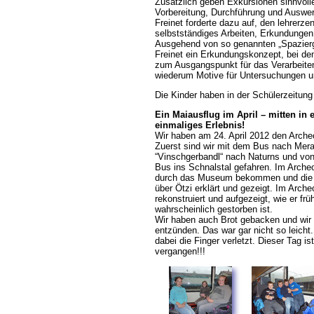
Zusätzlich geben Exkursionen sinnvoll
Vorbereitung, Durchführung und Auswer
Freinet forderte dazu auf, den lehrerzen
selbstständiges Arbeiten, Erkundungen
Ausgehend von so genannten „Spazierg
Freinet ein Erkundungskonzept, bei de
zum Ausgangspunkt für das Verarbeiten
wiederum Motive für Untersuchungen u
Die Kinder haben in der Schülerzeitung f
Ein Maiausflug im April – mitten in
einmaliges Erlebnis!
Wir haben am 24. April 2012 den Arche
Zuerst sind wir mit dem Bus nach Mera
“Vinschgerbandl“ nach Naturns und von 
Bus ins Schnalstal gefahren. Im Arche
durch das Museum bekommen und die z
über Ötzi erklärt und gezeigt. Im Arch
rekonstruiert und aufgezeigt, wie er frü
wahrscheinlich gestorben ist.
Wir haben auch Brot gebacken und wir 
entzünden. Das war gar nicht so leicht
dabei die Finger verletzt. Dieser Tag ist
vergangen!!!