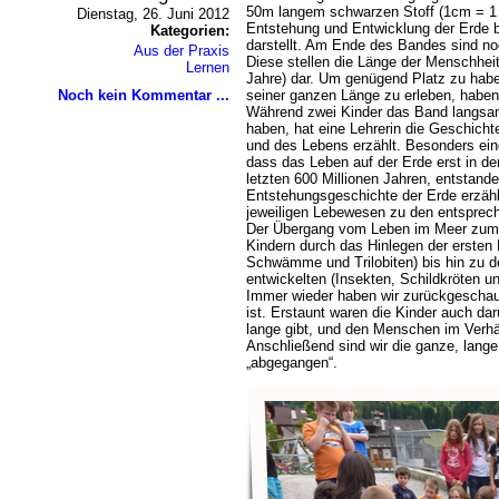
50m langem schwarzen Stoff (1cm = 1 M
Dienstag, 26. Juni 2012
Entstehung und Entwicklung der Erde 
Kategorien:
darstellt. Am Ende des Bandes sind no
Aus der Praxis
Diese stellen die Länge der Menschheit
Lernen
Jahre) dar. Um genügend Platz zu hab
Noch kein Kommentar ...
seiner ganzen Länge zu erleben, haben 
Während zwei Kinder das Band langsam
haben, hat eine Lehrerin die Geschicht
und des Lebens erzählt. Besonders eind
dass das Leben auf der Erde erst in den
letzten 600 Millionen Jahren, entstande
Entstehungsgeschichte der Erde erzählt
jeweiligen Lebewesen zu den entsprech
Der Übergang vom Leben im Meer zum
Kindern durch das Hinlegen der erste
Schwämme und Trilobiten) bis hin zu de
entwickelten (Insekten, Schildkröten und
Immer wieder haben wir zurückgeschaut
ist. Erstaunt waren die Kinder auch da
lange gibt, und den Menschen im Verhäl
Anschließend sind wir die ganze, lang
abgegangen“.