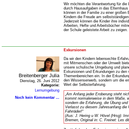
Wir möchten die Verantwortung für die 
durch Hausaufgaben in das Elternhaus
können in der Familie zu einer großen
Kindern die Freude am selbstständige
Jederzeit können die Kinder ihre individ
Arbeiten, Hefte und Arbeitsbücher mitn
der Schule geleistete Arbeit zu zeigen.
Exkursionen
Da wir den Kindern lebensechte Erfah
mit Mitmenschen oder der Umwelt biete
unsere schulische Umgebung und plane
Exkursionen und Erkundungen zu den 
Breitenberger Julia
Themenbereichen ein. In der Erkundung 
den Wissenserwerb, sondern um die em
Dienstag, 26. Juni 2012
Wert der Selbsterfahrung.
Kategorie:
Lernumgebung
Am Anfang jeder Eroberung steht nich
Noch kein Kommentar ...
kommt normalerweise in dem Maße, wi
sondern die Erfahrung, die Übung und 
Verlasst zu diesem Jahresanfang die 
Fahrräder!“
(A
us: J. Hering u W. Hövel (Hrsg): Im
Bremen, Original in: C. Freinet: Les d