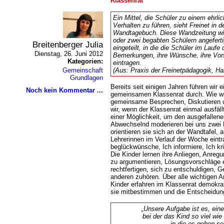
Klassenrat
Ein Mittel, die Schüler zu einem ehrl
Verhalten zu führen, sieht Freinet in
Wandtagebuch. Diese Wandzeitung wi
oder zwei begabten Schülern angefertigt
Breitenberger Julia
eingeteilt, in die die Schüler im Laufe
Dienstag, 26. Juni 2012
Bemerkungen, ihre Wünsche, ihre Vors
Kategorien:
eintragen.
Gemeinschaft
(Aus: Praxis der Freinetpädagogik, Ha
Grundlagen
Bereits seit einigen Jahren führen wir 
Noch kein Kommentar ...
gemeinsamen Klassenrat durch. Wie wi
gemeinsame Besprechen, Diskutieren un
wir, wenn der Klassenrat einmal ausfäll
einer Möglichkeit, um den ausgefallen
Abwechselnd moderieren bei uns zwei 
orientieren sie sich an der Wandtafel, a
Lehrerinnen im Verlauf der Woche eint
beglückwünsche, Ich informiere, Ich kri
Die Kinder lernen ihre Anliegen, Anregu
zu argumentieren, Lösungsvorschläge e
rechtfertigen, sich zu entschuldigen, G
anderen zuhören. Über alle wichtigen A
Kinder erfahren im Klassenrat demok
sie mitbestimmen und die Entscheidun
Unsere Aufgabe ist es, eine
bei der das Kind so viel wie
in die es gehen so