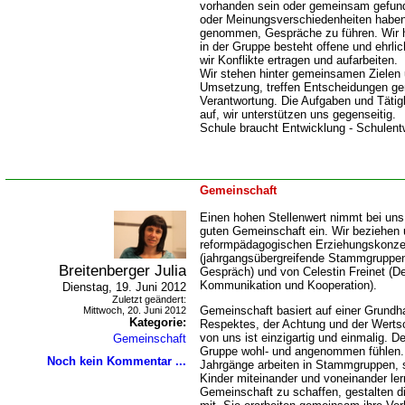
vorhanden sein oder gemeinsam gefund
oder Meinungsverschiedenheiten haben 
genommen, Gespräche zu führen. Wir 
in der Gruppe besteht offene und ehrl
wir Konflikte ertragen und aufarbeiten.
Wir stehen hinter gemeinsamen Zielen 
Umsetzung, treffen Entscheidungen ge
Verantwortung. Die Aufgaben und Tätigk
auf, wir unterstützen uns gegenseitig.
Schule braucht Entwicklung - Schulentw
Gemeinschaft
Einen hohen Stellenwert nimmt bei uns 
guten Gemeinschaft ein. Wir beziehen 
reformpädagogischen Erziehungskonze
(jahrgangsübergreifende Stammgruppen, 
Breitenberger Julia
Gespräch) und von Celestin Freinet (D
Kommunikation und Kooperation).
Dienstag, 19. Juni 2012
Zuletzt geändert:
Gemeinschaft basiert auf einer Grundh
Mittwoch, 20. Juni 2012
Kategorie:
Respektes, der Achtung und der Wertsc
von uns ist einzigartig und einmalig. De
Gemeinschaft
Gruppe wohl- und angenommen fühlen.
Noch kein Kommentar ...
Jahrgänge arbeiten in Stammgruppen, s
Kinder miteinander und voneinander le
Gemeinschaft zu schaffen, gestalten d