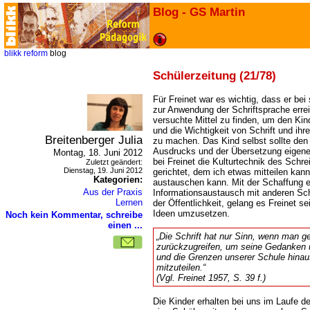
Blog - GS Martin
blikk
reform
blog
Schülerzeitung (21/78)
Für Freinet war es wichtig, dass er bei
zur Anwendung der Schriftsprache erre
versuchte Mittel zu finden, um den Ki
und die Wichtigkeit von Schrift und ihr
Breitenberger Julia
zu machen. Das Kind selbst sollte den W
Ausdrucks und der Übersetzung eigene
Montag, 18. Juni 2012
bei Freinet die Kulturtechnik des Schr
Zuletzt geändert:
Dienstag, 19. Juni 2012
gerichtet, dem ich etwas mitteilen kan
Kategorien:
austauschen kann. Mit der Schaffung e
Aus der Praxis
Informationsaustausch mit anderen Sc
Lernen
der Öffentlichkeit, gelang es Freinet s
Ideen umzusetzen.
Noch kein Kommentar, schreibe
einen ...
Die Schrift hat nur Sinn, wenn man ge
zurückzugreifen, um seine Gedanken 
und die Grenzen unserer Schule hin
mitzut
(Vgl. Freinet 1957, S. 39 f.)
Die Kinder erhalten bei uns im Laufe d