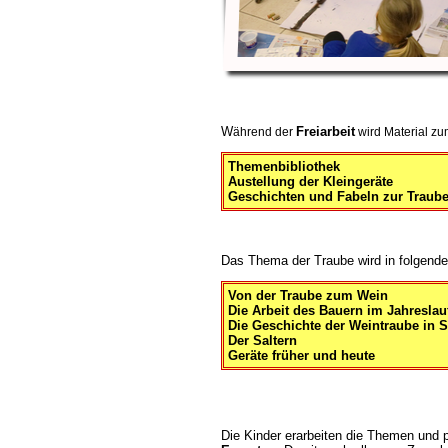
W
Freiarbeit
ährend der
wird Material zu
Themenbibliothek
Austellung der Kleingeräte
Geschichten und Fabeln zur Traub
Das Thema der Traube wird in folgend
Von der Traube zum Wein
Die Arbeit des Bauern im Jahreslau
Die Geschichte der Weintraube in S
Der Saltern
Geräte früher und heute
Die Kinder erarbeiten die Themen und p