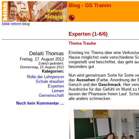
Blog - GS Tramin
blikk
reform
blog
Experten (1-6/6)
Thema Traube
Delaiti Thomas
Einstieg ins Thema über eine Verkostu
Hause möglichst viele verschiedene So
Freitag, 17. August 2012
vorgestellt und beschriftet, das geht a
Zuletzt geändert:
besonders gut.
Donnerstag, 23. August 2012
Kategorien:
Nun wird gemeinsam Sorte für Sorte ve
Rolle der Lehrperson
das
Aussehen
(Farbe, Anordnung der 
Schule draußen
Geruch und den
Geschmack
. Hier ver
Experten
Ausdrücke für das Gefühl im Mund zu
Lernen
lassen der Phantasie freien Lauf. Schö
Gemeinschaft
alle anders schmecken.
Noch kein Kommentar ...