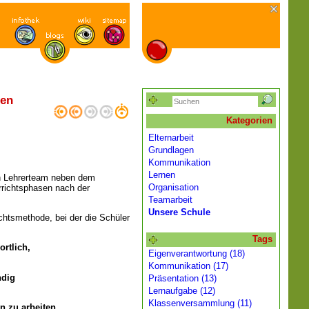
len
Kategorien
Elternarbeit
Grundlagen
Kommunikation
Lernen
in Lehrerteam neben dem
Organisation
errichtsphasen nach der
Teamarbeit
Unsere Schule
ichtsmethode, bei der die Schüler
Tags
rtlich,
Eigenverantwortung (18)
Kommunikation (17)
ndig
Präsentation (13)
Lernaufgabe (12)
Klassenversammlung (11)
n zu arbeiten.