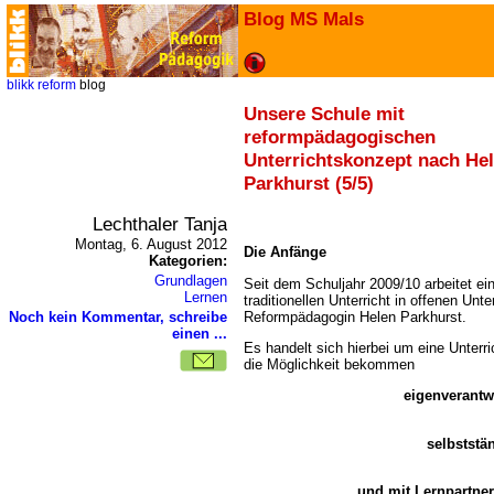
Blog MS Mals
blikk
reform
blog
Unsere Schule mit
reformpädagogischen
Unterrichtskonzept nach He
Parkhurst (5/5)
Lechthaler Tanja
Montag, 6. August 2012
Die Anfänge
Kategorien:
Grundlagen
Seit dem Schuljahr 2009/10 arbeitet e
Lernen
traditionellen Unterricht in offenen Unt
Reformpädagogin Helen Parkhurst.
Noch kein Kommentar, schreibe
einen ...
Es handelt sich hierbei um eine Unterr
die Möglichkeit bekommen
eigenverantwo
selbststä
und mit Lernpartner