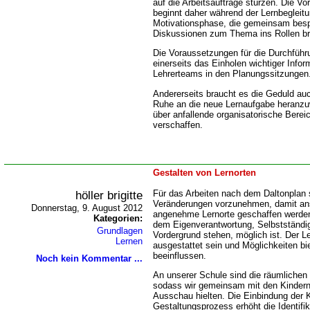
auf die Arbeitsaufträge stürzen. Die V
beginnt daher während der Lernbegleit
Motivationsphase, die gemeinsam besp
Diskussionen zum Thema ins Rollen br
Die Voraussetzungen für die Durchführu
einerseits das Einholen wichtiger Info
Lehrerteams in den Planungssitzungen
Andererseits braucht es die Geduld auc
Ruhe an die neue Lernaufgabe heranzu
über anfallende organisatorische Bereic
verschaffen.
Gestalten von Lernorten
höller brigitte
Für das Arbeiten nach dem Daltonplan s
Veränderungen vorzunehmen, damit ans
Donnerstag, 9. August 2012
angenehme Lernorte geschaffen werden
Kategorien:
dem Eigenverantwortung, Selbstständigk
Grundlagen
Vordergrund stehen, möglich ist. Der Ler
Lernen
ausgestattet sein und Möglichkeiten bi
beeinflussen.
Noch kein Kommentar ...
An unserer Schule sind die räumlichen
sodass wir gemeinsam mit den Kinder
Ausschau hielten. Die Einbindung der K
Gestaltungsprozess erhöht die Identifi