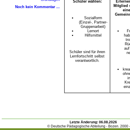
Schüler wählen:
Erlerne
Mitglied 
Noch kein Kommentar ...
eine
Gemeins
Sozialform
(Einzel-, Partner-
Gruppenarbeit)
Lernort
Fr
Hilfsmittel
hab
tr
Rü
auf
Schüler sind für ihren
n
Lernfortschritt selbst
verantwortlich.
krea
ohn
i
Kre
ein
Letzte Änderung:
06.08.2026
© Deutsche Pädagogische Abteilung - Bozen. 2000 