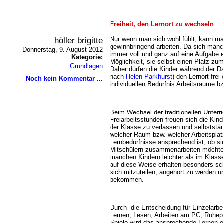
Freiheit, den Lernort zu wechseln
höller brigitte
Nur wenn man sich wohl fühlt, kann ma
gewinnbringend arbeiten. Da sich man
Donnerstag, 9. August 2012
immer voll und ganz auf eine Aufgabe e
Kategorie:
Möglichkeit, sie selbst einen Platz z
Grundlagen
Daher dürfen die Kinder während der D
nach
Helen Parkhurst
) den Lernort fre
Noch kein Kommentar ...
individuellen Bedürfnis Arbeitsräume b
Beim Wechsel der traditionellen Unterri
Freiarbeitsstunden freuen sich die Kinde
der Klasse zu verlassen und selbststän
welcher Raum bzw. welcher Arbeitsplatz 
Lernbedürfnisse ansprechend ist, ob si
Mitschülern zusammenarbeiten möchten.
manchen Kindern leichter als im Klass
auf diese Weise erhalten besonders sc
sich mitzuteilen, angehört zu werden
bekommen.
Durch die Entscheidung für Einzelarbei
Lernen, Lesen, Arbeiten am PC, Ruhe
Spiele wird das ansprechende Lernen er