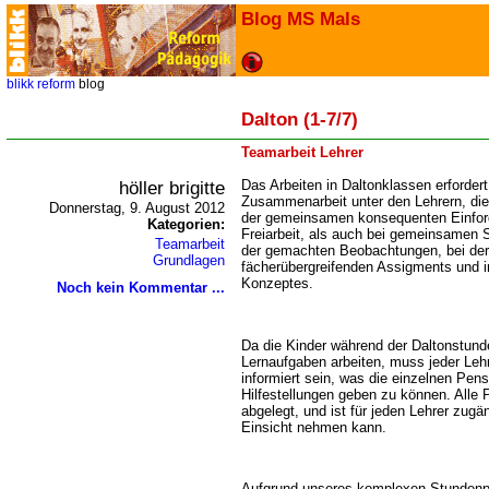
Blog MS Mals
blikk
reform
blog
Dalton (1-7/7)
Teamarbeit Lehrer
höller brigitte
Das Arbeiten in Daltonklassen erfordert
Zusammenarbeit unter den Lehrern, die s
Donnerstag, 9. August 2012
der gemeinsamen konsequenten Einfor
Kategorien:
Freiarbeit, als auch bei gemeinsamen
Teamarbeit
der gemachten Beobachtungen, bei der 
Grundlagen
fächerübergreifenden Assigments und i
Konzeptes.
Noch kein Kommentar ...
Da die Kinder während der Daltonstund
Lernaufgaben arbeiten, muss jeder Lehr
informiert sein, was die einzelnen Pen
Hilfestellungen geben zu können. Alle
abgelegt, und ist für jeden Lehrer zugän
Einsicht nehmen kann.
Aufgrund unseres komplexen Stundenpla