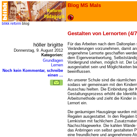
Blog MS Mals
blikk
reform
blog
Gestalten von Lernorten (4/7
höller brigitte
Für das Arbeiten nach dem Daltonplan s
Veränderungen vorzunehmen, damit ans
Donnerstag, 9. August 2012
angenehme Lernorte geschaffen werden
Kategorien:
dem Eigenverantwortung, Selbstständigk
Grundlagen
Vordergrund stehen, möglich ist. Der Ler
Lernen
ausgestattet sein und Möglichkeiten bi
Noch kein Kommentar, schreibe
beeinflussen.
einen ...
An unserer Schule sind die räumlichen
sodass wir gemeinsam mit den Kinder
Ausschau hielten. Die Einbindung der K
Gestaltungsprozess erhöht die Identifi
Arbeitsmethode und zieht die Kinder in 
Lernort ein.
Die geräumigen Hausgänge wurden mit
Regalen ausgestattet. In den Regalen 
Lernkisten mit fachlichem Zusatzmateri
Nachschlagewerke. Die kahlen Wände 
das Anbringen von selbst gestalteten P
eine freundlichere und angenehmere A