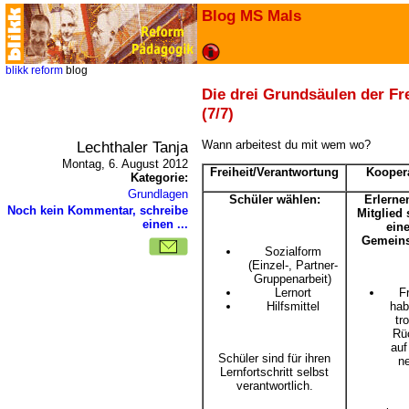
Blog MS Mals
blikk
reform
blog
Die drei Grundsäulen der Fre
(7/7)
Lechthaler Tanja
Wann arbeitest du mit wem wo?
Montag, 6. August 2012
Freiheit/Verantwortung
Kooper
Kategorie:
Grundlagen
Schüler wählen:
Erlerne
Noch kein Kommentar, schreibe
Mitglied 
einen ...
eine
Gemeins
Sozialform
(Einzel-, Partner-
Gruppenarbeit)
Lernort
Fr
Hilfsmittel
hab
tr
Rü
auf
Schüler sind für ihren
n
Lernfortschritt selbst
verantwortlich.