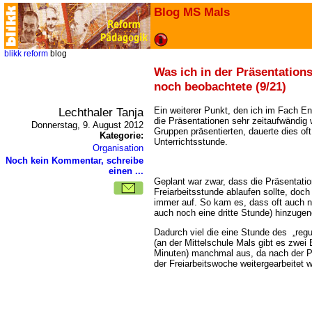
Blog MS Mals
blikk
reform
blog
Was ich in der Präsentatio
noch beobachtete (9/21)
Lechthaler Tanja
Ein weiterer Punkt, den ich im Fach E
die Präsentationen sehr zeitaufwändig 
Donnerstag, 9. August 2012
Gruppen präsentierten, dauerte dies oft
Kategorie:
Unterrichtsstunde.
Organisation
Noch kein Kommentar, schreibe
einen ...
Geplant war zwar, dass die Präsentatio
Freiarbeitsstunde ablaufen sollte, doch 
immer auf. So kam es, dass oft auch n
auch noch eine dritte Stunde) hinzug
Dadurch viel die eine Stunde des „regul
(an der Mittelschule Mals gibt es zwei
Minuten) manchmal aus, da nach der Pr
der Freiarbeitswoche weitergearbeitet 