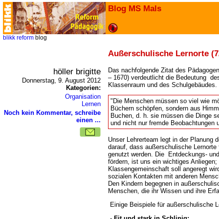
Blog MS Mals
blikk
reform
blog
Außerschulische Lernorte (7
höller brigitte
Das nachfolgende Zitat des Pädagog
– 1670) verdeutlicht die Bedeutung de
Donnerstag, 9. August 2012
Klassenraum und des Schulgebäudes.
Kategorien:
Organisation
"Die Menschen müssen so viel wie mög
Lernen
Büchern schöpfen, sondern aus Himme
Noch kein Kommentar, schreibe
Buchen, d. h. sie müssen die Dinge s
einen ...
und nicht nur fremde Beobachtungen 
Unser Lehrerteam legt in der Planung 
darauf, dass außerschulische Lernorte
genutzt werden. Die Entdeckungs- und
fördern, ist uns ein wichtiges Anliegen;
Klassengemeinschaft soll angeregt wi
sozialen Kontakten mit anderen Mensc
Den Kindern begegnen in außerschulis
Menschen, die ihr Wissen und ihre Erf
Einige Beispiele für außerschulische L
-
Fit und stark in Schlinig: