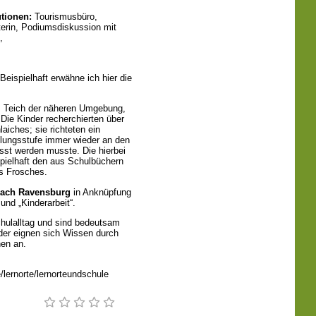
tionen:
Tourismusbüro,
erin, Podiumsdiskussion mit
,
Beispielhaft erwähne ich hier die
em Teich der näheren Umgebung,
 Die Kinder recherchierten über
aiches; sie richteten ein
lungsstufe immer wieder an den
st werden musste. Die hierbei
pielhaft den aus Schulbüchern
s Frosches.
nach Ravensburg
in Anknüpfung
und „Kinderarbeit“.
chulalltag und sind bedeutsam
nder eignen sich Wissen durch
en an.
/lernorte/lernorteundschule