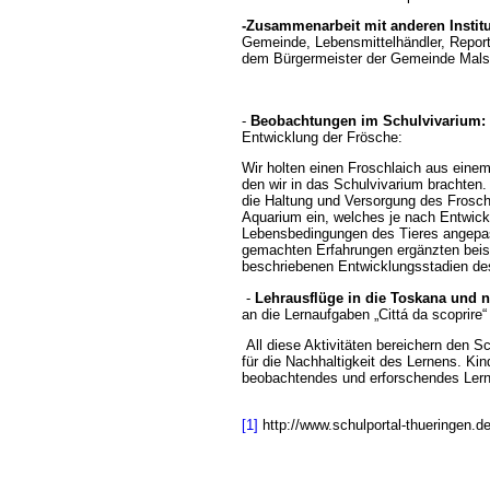
-Zusammenarbeit mit anderen Institu
Gemeinde, Lebensmittelhändler, Report
dem Bürgermeister der Gemeinde Mals
-
Beobachtungen im Schulvivarium:
Entwicklung der Frösche:
Wir holten einen Froschlaich aus ein
den wir in das Schulvivarium brachten.
die Haltung und Versorgung des Froschl
Aquarium ein, welches je nach Entwick
Lebensbedingungen des Tieres angepas
gemachten Erfahrungen ergänzten beis
beschriebenen Entwicklungsstadien de
-
Lehrausflüge in die Toskana und 
an die Lernaufgaben „Cittá da scoprire“ 
All diese Aktivitäten bereichern den S
für die Nachhaltigkeit des Lernens. Ki
beobachtendes und erforschendes Lern
[1]
http://www.schulportal-thueringen.de