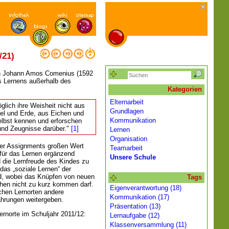
/21)
en Johann Amos Comenius (1592
s Lernens außerhalb des
Kategorien
Elternarbeit
lich ihre Weisheit nicht aus
Grundlagen
l und Erde, aus Eichen und
Kommunikation
elbst kennen und erforschen
und Zeugnisse darüber."
[1]
Lernen
Organisation
der Assignments großen Wert
Teamarbeit
 für das Lernen ergänzend
Unsere Schule
 die Lernfreude des Kindes zu
 das „soziale Lernen“ der
rd, wobei das Knüpfen von neuen
Tags
hen nicht zu kurz kommen darf.
Eigenverantwortung (18)
chen Lernorten andere
Kommunikation (17)
ahrungen weitergeben.
Präsentation (13)
ernorte im Schuljahr 2011/12:
Lernaufgabe (12)
Klassenversammlung (11)