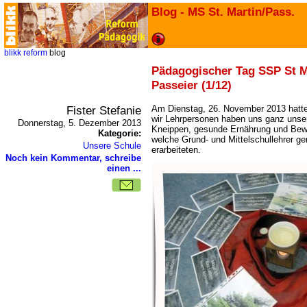
Blog - MS St. Martin/Pass.
blikk
reform
blog
Pädagogischer Tag SSP St M
Passeier (1/12)
Fister Stefanie
Am Dienstag, 26. November 2013 hatten
wir Lehrpersonen haben uns ganz unse
Donnerstag, 5. Dezember 2013
Kneippen, gesunde Ernährung und Bew
Kategorie:
welche Grund- und Mittelschullehrer 
Unsere Schule
erarbeiteten.
Noch kein Kommentar, schreibe
einen ...