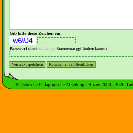
Gib bitte diese Zeichen ein:
Passwort
(damit du deinen Kommentar ggf. ändern kannst)
© Deutsche Pädagogische Abteilung - Bozen 2000 -
2026
.
Le