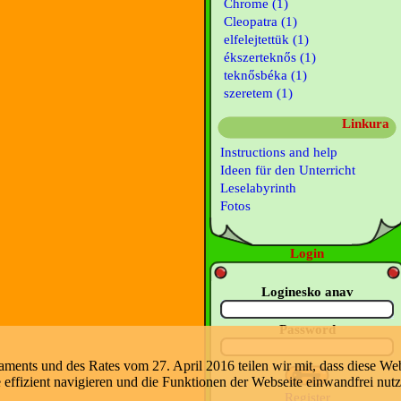
Chrome (1)
Cleopatra (1)
elfelejtettük (1)
ékszerteknős (1)
teknősbéka (1)
szeretem (1)
Linkura
Instructions and help
Ideen für den Unterricht
Leselabyrinth
Fotos
Login
Loginesko anav
Password
nts und des Rates vom 27. April 2016 teilen wir mit, dass diese Web
e effizient navigieren und die Funktionen der Webseite einwandfrei nut
Register