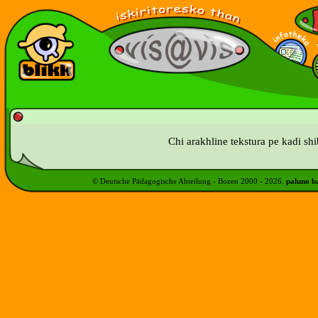
Chi arakhline tekstura pe kadi shi
© Deutsche Pädagogische Abteilung - Bozen 2000 -
2026
.
paluno b