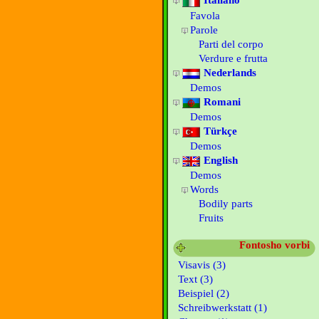
Italiano
Favola
Parole
Parti del corpo
Verdure e frutta
Nederlands
Demos
Romani
Demos
Türkçe
Demos
English
Demos
Words
Bodily parts
Fruits
Fontosho vorbi
Visavis (3)
Text (3)
Beispiel (2)
Schreibwerkstatt (1)