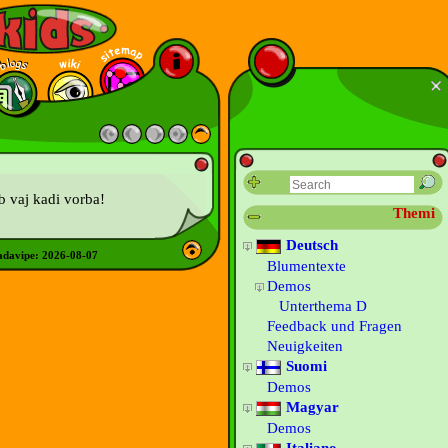
b vaj kadi vorba!
Themi
Deutsch
adavipe:
2026-08-07
Blumentexte
Demos
Unterthema D
Feedback und Fragen
Neuigkeiten
Suomi
Demos
Magyar
Demos