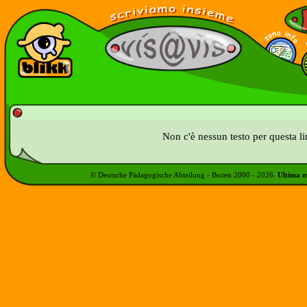
Non c'è nessun testo per questa l
© Deutsche Pädagogische Abteilung - Bozen 2000 -
2026
.
Ultima m